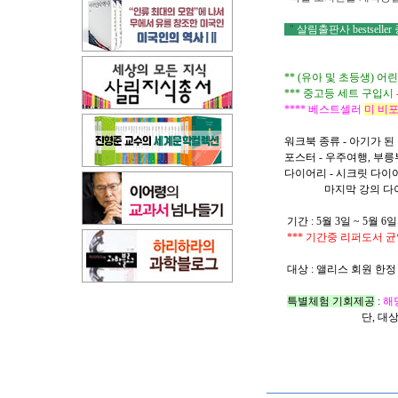
"
살림출판사 bestselle
** (유아 및 초등생) 
*** 중고등 세트 구입시
**** 베스트셀러
미 비포
워크북 종류 - 아기가 된
포스터 - 우주여행, 부릉
다이어리 - 시크릿 다이
마지막 강의 다이어리
기간 : 5월 3일 ~ 5월 
*** 기간중 리퍼도서 균
대상 : 앨리스 회원 한정
특별체험 기회제공
:
해
단, 대상 어린이 6