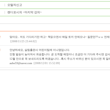
오탈자신고
랜디포시의 <마지막 강의>
맘
맞아요.. 저도 기다리기만 하고~ 책읽으면서 매일 토끼 언제오냐~ 질문만??ㅠㅠ 언제
[2008/11/25 23:44:02]
영
안녕하세요, 살림출판사 어린이팀에 이나영입니다.
인형 발송이 늦어져서 죄송합니다. 곧 도착할 예정이니 조금만 더 기다려 주시면 감
12월 안으로 꼭 보내드리도록 하겠습니다...혹시 주소가 바뀌신 분이 있으시면 꼭 알
aube33@naver.com
[2008/12/01 15:52:09]