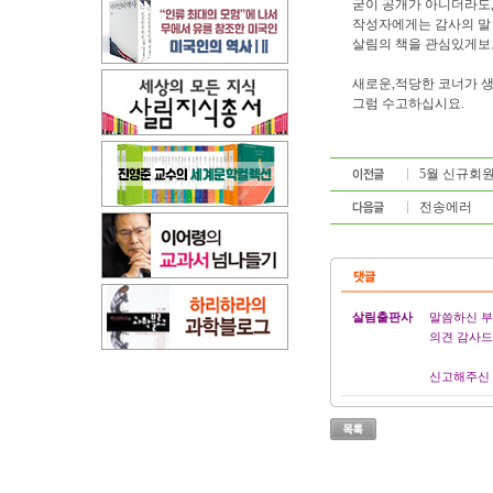
굳이 공개가 아니더라도,
작성자에게는 감사의 말
살림의 책을 관심있게보
새로운,적당한 코너가 
그럼 수고하십시요.
5월 신규회
전송에러
살림출판사
말씀하신 부
의견 감사드
신고해주신 