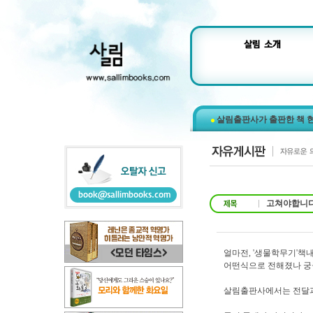
살림출판사가 출판한 책 
고쳐야합니다
얼마전, '생물학무기'책
어떤식으로 전해졌나 
살림출판사에서는 전달과