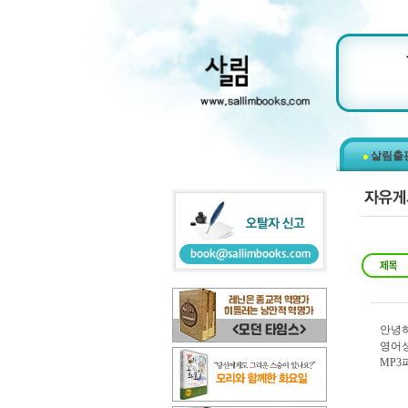
살림출
안녕
영어성
MP3