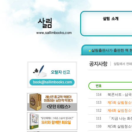
살림출판사가 출판한 책 
114
북콘서트 - 삼국
113
제5회 살림청소
112
제4회 살림청소
111
「지금 나는 화
110
제5회 살림청소년