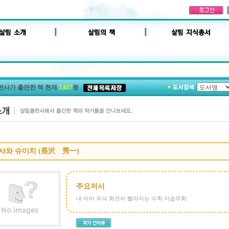
판사가 출판한 책 현재
2,627
종
사와 슈이치 (長沢 秀一)
주요저서
내 아이 두뇌 회전이 빨라지는 수학 이솝우화