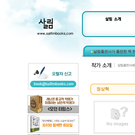
살림출판사가 출판한 책 
정상혁