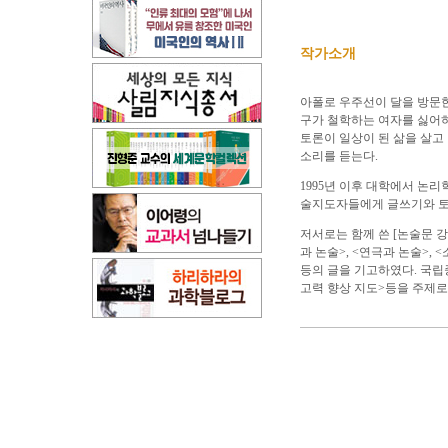
작가소개
아폴로 우주선이 달을 방문한
구가 철학하는 여자를 싫어하
토론이 일상이 된 삶을 살고
소리를 듣는다.
1995년 이후 대학에서 논리
술지도자들에게 글쓰기와 토
저서로는 함께 쓴 [논술문 강
과 논술>, <연극과 논술>, 
등의 글을 기고하였다. 국립중
고력 향상 지도>등을 주제로