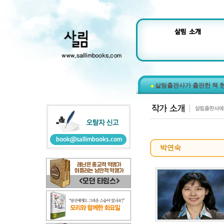
살림출판사가 출판한 책 
박연숙