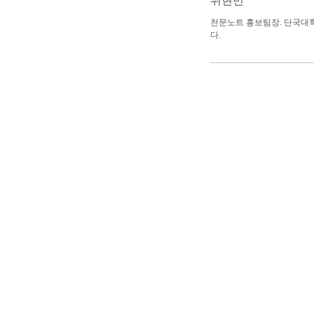
위현민
천문노트 홍보팀장. 단국대학
다.