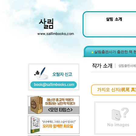
살림출판사가 출판한 책 
가지오 신지(梶尾 真