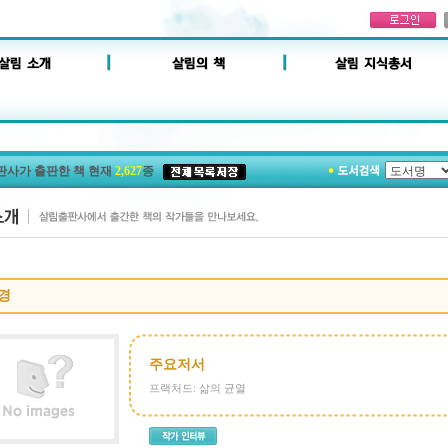
판사가 출판한 책 현재
2,627
종
경
주요저서
프랙처드: 삶의 균열