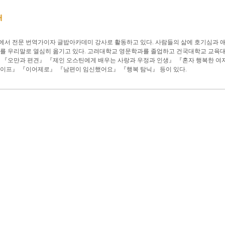
개
서 전문 번역가이자 글밥아카데미 강사로 활동하고 있다. 사람들의 삶에 호기심과 애
를 우리말로 열심히 옮기고 있다. 고려대학교 영문학과를 졸업하고 건국대학교 교육
 『오만과 편견』 『제인 오스틴에게 배우는 사랑과 우정과 인생』 『혼자 행복한 
이프』 『이어제로』 『남편이 임신했어요』 『행복 탐닉』 등이 있다.