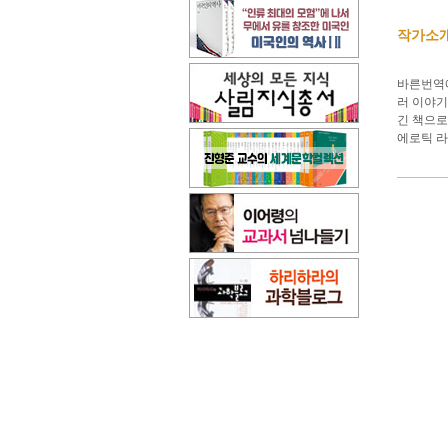
작가소
바른번역에
러 이야기
긴 책으로
에로틱 라