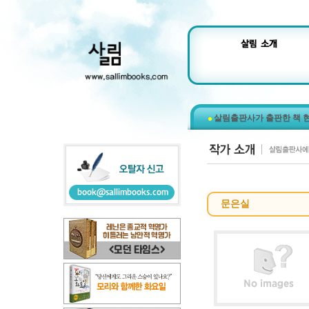
살림출판사가 출판한 책 
문은실