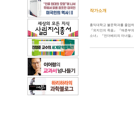
작가소개
홍익대학교 불문학과를 졸업하고
『외지인의 죽음』 『매춘부의 
소녀』 『언더베리의 마녀들』 