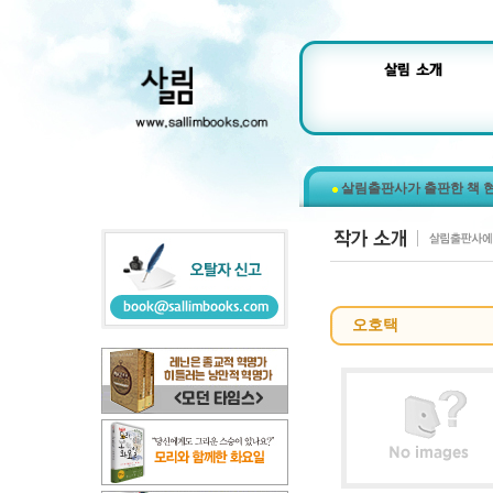
살림출판사가 출판한 책 
오호택