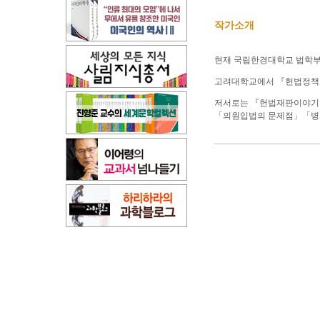
작가소개
현재 국립한경대학교 법학부
고려대학교에서 『헌법정책론
저서로는 『헌법재판이야기
「의원입법의 문제점」「병역