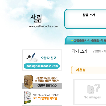
살림출판사가 출판한 책 
이윤정