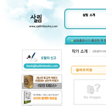
살림출판사가 출판한 책 
질베르뒤랑