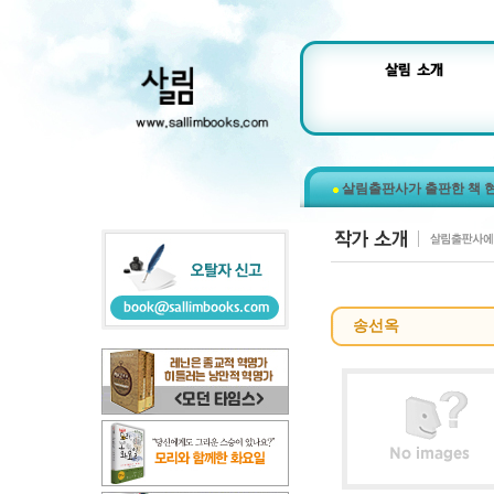
살림출판사가 출판한 책 
송선옥