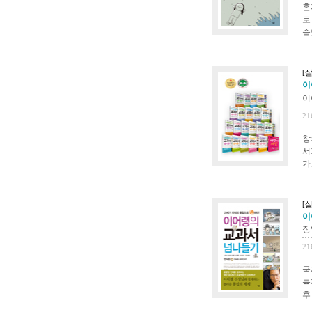
혼
로
습
[
이
이
21
창
서
가
[
이
장
21
국
륙
후