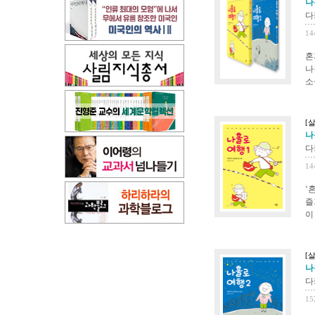
나
다
14
혼
나
소
[
나
다
14
‘
즐
이
[
나
다
15