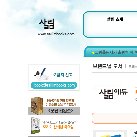
살림출판사가 출판한 책 
[