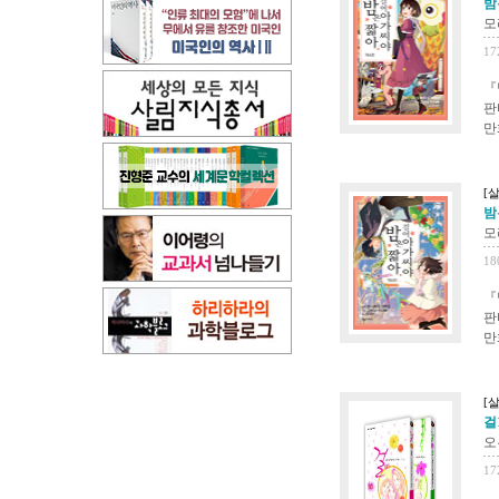
밤은
모
17
『
판
만
[살
밤은
모
18
『
판
만
[살
걸1
오
17