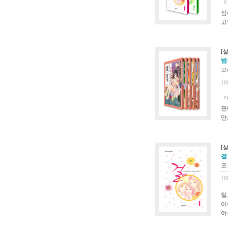
『
심
고
[살
밤은
모
18
『
판
만
[살
걸1
오
18
일
이
여