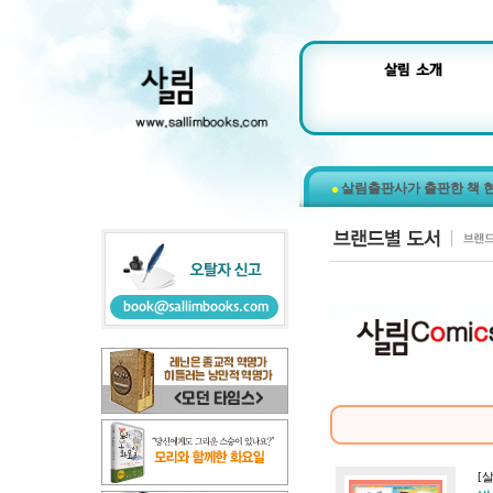
살림출판사가 출판한 책 
[살