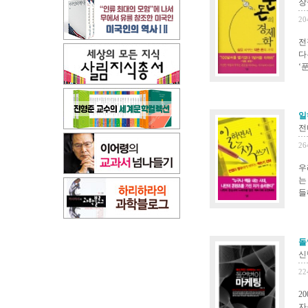
장
20
전
다
‘
일
전
26
우
는
들
돌
신
22
2
자