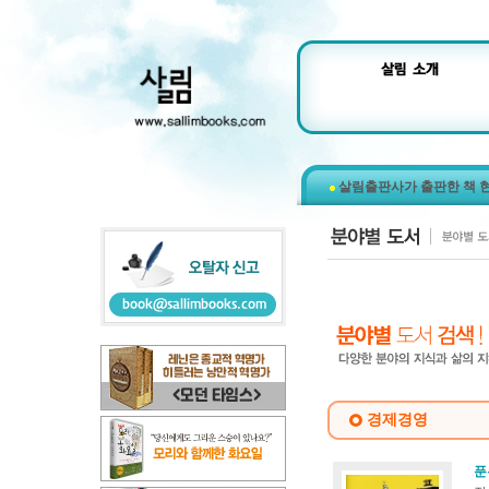
살림출판사가 출판한 책 
경제경영
푼