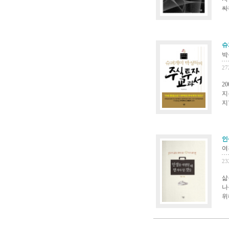
싸
슈
박
27
2
지
지
인
여
23
삶
나
위