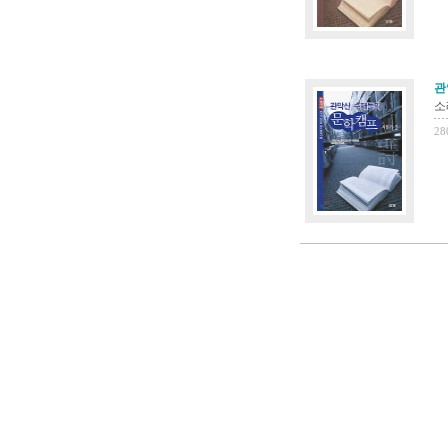
관
소
28