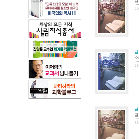
김
35
관
소
28
관
김
34