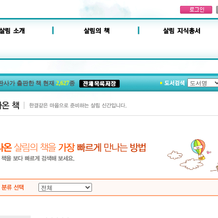
판사가 출판한 책 현재
2,627
종