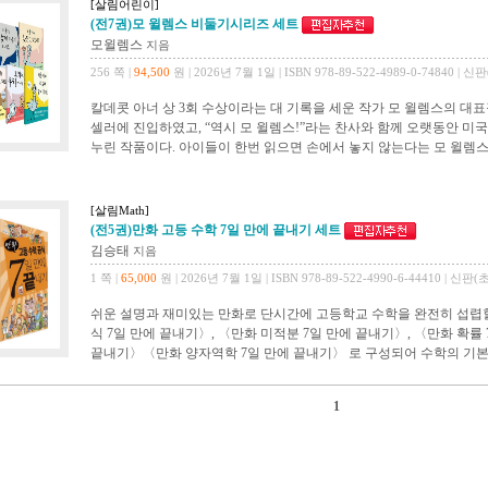
[살림어린이]
(전7권)모 윌렘스 비둘기시리즈 세트
모윌렘스
지음
256 쪽 |
94,500
원 | 2026년 7월 1일 | ISBN 978-89-522-4989-0-74840 | 신
칼데콧 아너 상 3회 수상이라는 대 기록을 세운 작가 모 윌렘스의 대
셀러에 진입하였고, “역시 모 윌렘스!”라는 찬사와 함께 오랫동안 미
누린 작품이다. 아이들이 한번 읽으면 손에서 놓지 않는다는 모 윌렘스
[살림Math]
(전5권)만화 고등 수학 7일 만에 끝내기 세트
김승태
지음
1 쪽 |
65,000
원 | 2026년 7월 1일 | ISBN 978-89-522-4990-6-44410 | 신판(
쉬운 설명과 재미있는 만화로 단시간에 고등학교 수학을 완전히 섭렵할
식 7일 만에 끝내기〉, 〈만화 미적분 7일 만에 끝내기〉, 〈만화 확률 
끝내기〉〈만화 양자역학 7일 만에 끝내기〉 로 구성되어 수학의 기본을 
1