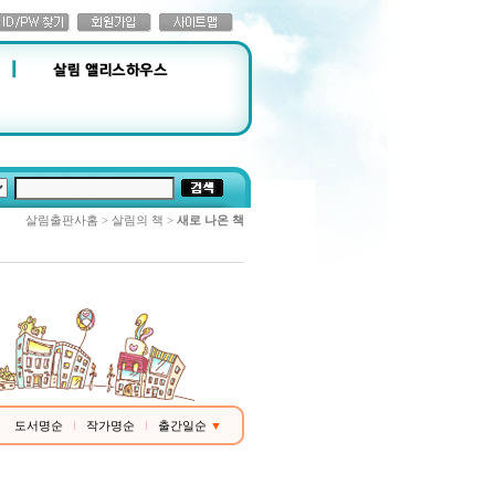
살림출판사홈 > 살림의 책 >
새로 나온 책
도서명순
작가명순
출간일순
▼