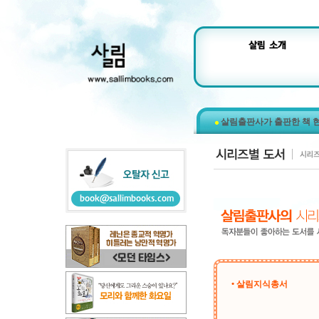
살림출판사가 출판한 책 
• 살림지식총서