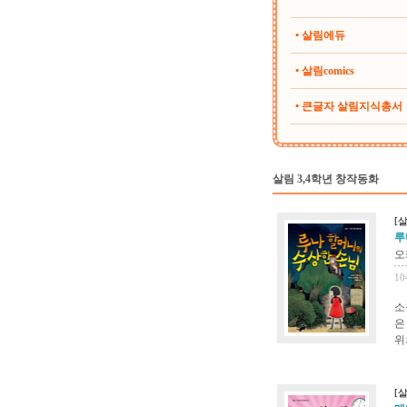
• 살림에듀
• 살림comics
• 큰글자 살림지식총서
살림 3,4학년 창작동화
[
루
오
10
소
은
위
[