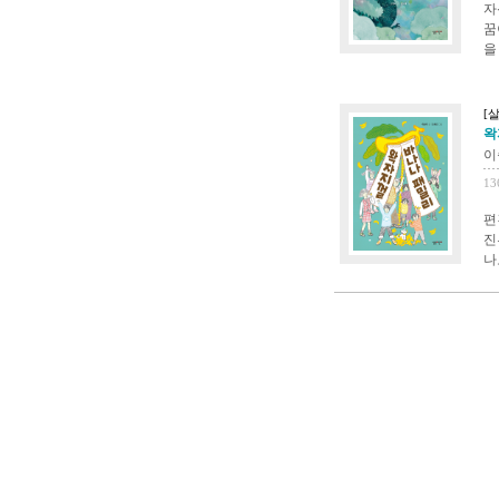
자
꿈
을
[
왁
이
13
편
진
나