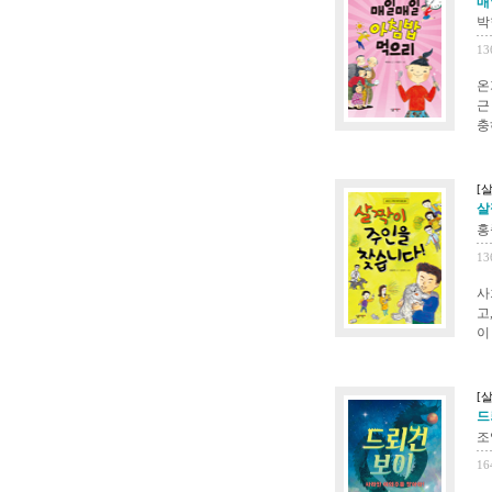
매
박
13
온
근
충
[
살
홍
13
사
고
이
[
드
조
16