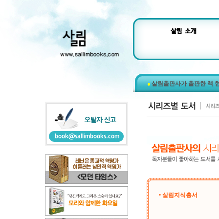
살림출판사가 출판한 책 
• 살림지식총서