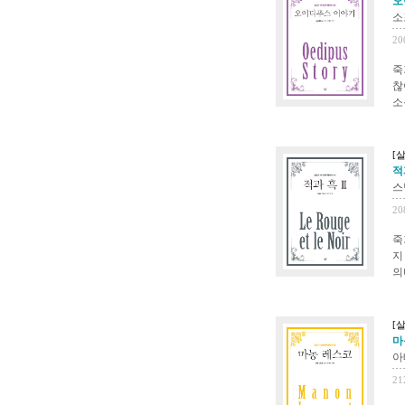
오
소
20
죽
찮
소
[
적
스
20
죽
지
의
[
마
아
21