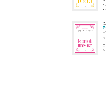
죽
다
사
[
몽
알
20
죽
희
이