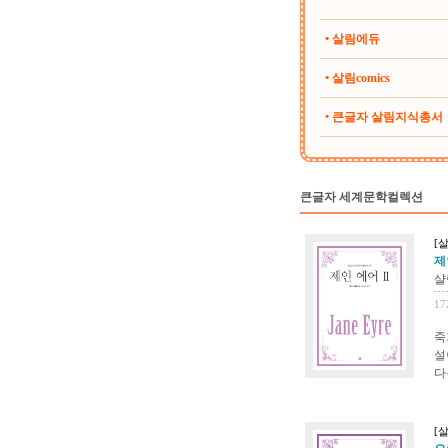
• 살림에듀
• 살림comics
• 큰글자 살림지식총서
큰글자 세계문학컬렉션
[
제
샬
17
죽
설
다
[