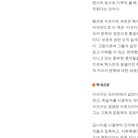
련서적 등으로 미루어 볼 때
치한다는 것이다.
훼손된 카프카와 새로운 해
마지막으로 이 책은 ‘카프카 
프카 문학의 정전으로 통용
이다. 브로트 판은 오직 쉽
다. 그럼으로써 그물과 같은
읽고 이해할 수 있는 완벽함
지니고 있는 풍부한 흔적들을
으로써 텍스트와 동떨어진 해
직 카프카 문학에 대한 새로
카프카는 프라하에서 살았다.
었고, 독일어를 사용하는 
카프카는 영원한 아웃사이더
그는 고독과 공동체의 경계지대
김나지움 시절부터 간직해 온
자들과 접촉하고, 사회혁명가
소년 클럽이라는 뜻을 지닌 청