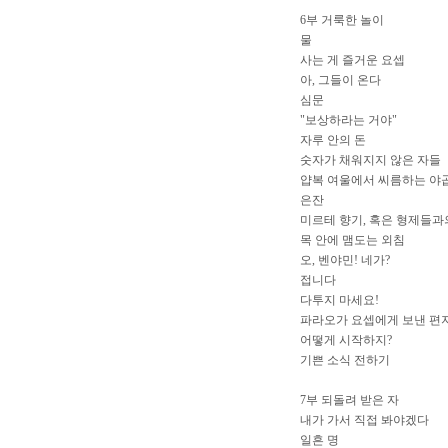
6부 거룩한 놀이
물
사는 게 즐거운 요셉
아, 그들이 온다
심문
"보상하라는 거야"
자루 안의 돈
숫자가 채워지지 않은 자들
얍복 여울에서 씨름하는 야
은잔
미르테 향기, 혹은 형제들과
목 안에 맴도는 외침
오, 벤야민! 네가?
접니다
다투지 마세요!
파라오가 요셉에게 보낸 편
어떻게 시작하지?
기쁜 소식 전하기
7부 되돌려 받은 자
내가 가서 직접 봐야겠다
일흔 명