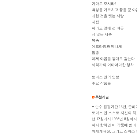
가마로 모셔라!
백성을 가르치고 꿈을 꾼 야
귀한 것을 뺏는 사랑
대접
파라오 앞에 선 야곱
꾀 많은 시종
복종
에프라임과 메나세
임종
이제 야곱을 붕대로 감는다
세력가의 어마어마한 행차
토마스 만의 연보
주요 작품들
♣ 순수 집필기간 13년, 준비
토마스 만 스스로 자신의 최
년 12월에서 1936년 8월까
까지 합하면 이 작품에 쏟아
차세계대전, 그리고 스위스 