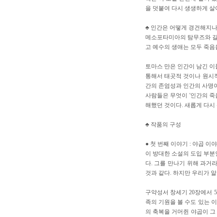
을 덧붙여 다시 생생하게 살
♣ 인간은 어떻게 경건해지
메소포타미아의 탐무즈와 길가
고 예수의 생애는 모두 죽음
토마스 만은 인간이 남긴 이
통해서 태곳적 것이나 원시적
간의 존엄성과 인간의 사명이
사람들은 무엇이 '인간의 죽
해했던 것이다. 새롭게 다시
♣ 작품의 구성
● 첫 번째 이야기 : 야곱 이
이 방대한 소설의 도입 부분
다. 그를 만나기 위해 과거
것과 같다. 하지만 우리가 알
구약성서 창세기 20장에서 
족의 기원을 볼 수도 있는 
의 축복을 거머쥔 야곱이 그