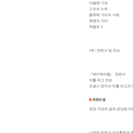
마들렌 시장
고르보 누옥
플뤼메 거리의 사랑
혁명의 거리
에필로그
3부 | 관련서 및 연보
『레미제라블』 관련서
빅톨 위고 연보
프랑스 정치와 빅톨 위고의 
장장 15년에 걸쳐 완성된 
다양한 작품과 정치활동을 통