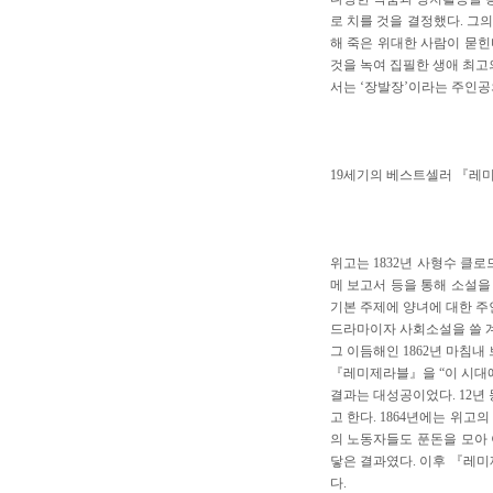
로 치를 것을 결정했다. 그
해 죽은 위대한 사람이 묻힌
것을 녹여 집필한 생애 최고
서는 ‘장발장’이라는 주인공
19세기의 베스트셀러 『레
위고는 1832년 사형수 클
메 보고서 등을 통해 소설을
기본 주제에 양녀에 대한 주
드라마이자 사회소설을 쓸 계획
그 이듬해인 1862년 마침
『레미제라블』을 “이 시대에
결과는 대성공이었다. 12년 
고 한다. 1864년에는 위고
의 노동자들도 푼돈을 모아
닿은 결과였다. 이후 『레미
다.