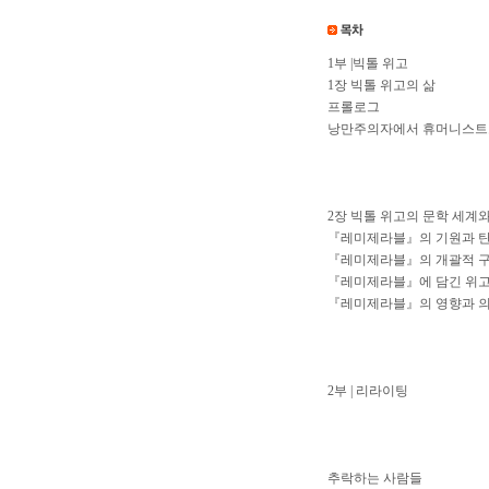
1부 |빅톨 위고
1장 빅톨 위고의 삶
프롤로그
낭만주의자에서 휴머니스트
2장 빅톨 위고의 문학 세계
『레미제라블』의 기원과 
『레미제라블』의 개괄적 구
『레미제라블』에 담긴 위고
『레미제라블』의 영향과 
2부 | 리라이팅
추락하는 사람들