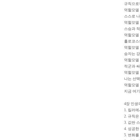
규칙으로
역할모델 
스스로 나
역할모델 
스승과 적
역할모델 
홀로코스트
역할모델 
승자는 강
역할모델 
적군과 싸
역할모델 
나는 선택
역할모델 
지금 여기
4장 인생
1. 킬러
2. 규칙
3. 값싼
4. 성공
5. 변화