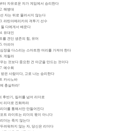
부터 자유로운 자가 게임에서 승리한다
2. 해병대
선 자는 뒤로 물러서지 않는다
3. 라틴아메리카의 격투기 선수
 둘 다에게서 배운다
4. 유대인
를 견딘 생존의 힘, 유머
5. 마피아
심장을 다스리는 스마트한 머리를 가져야 한다
6. 게릴라
우는 것보다 중요한 건 아군을 만드는 것이다
7. 예수회
 받은 사람이다, 고로 나는 승리한다
8. 카사노바
에 충실하라!
의 후반기, 킬러를 넘어 리더로
에서 리더로 진화하라
은 리더를 통해서만 만들어진다
 스포트 라이트는 리더의 몫이 아니다
한 리더는 죽지 않는다
를 두려워하지 않는 자, 당신은 리더다