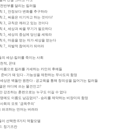
모델의 진실 그리고 거짓
의 전반부를 달리는 킬러들
규칙 1_ 안정보다 변화를 추구하라
규칙 2_ 싸움은 이기자고 하는 것이다!
규칙 3_ 규칙은 깨라고 있는 것이다
규칙 4_ 세상과 싸울 무기가 필요하다
규칙 5_ 세상의 중심에 당신을 세워라
규칙 6_ 마음을 얻는 자가 세상을 얻는다
규칙 7_ 자발적 참여자가 되어라
들의 세상-킬러를 죽이는 사회
 천적, 꼰대
의 이름으로 킬러를 거세하는 카인의 후예들
 질 준비가 돼 있다 - 가능성을 제한하는 무사도의 함정
형 세상은 벽돌만 원한다 - 공교육을 통해 창의성을 잃어가는 킬러들
서열은 어디에 쓰는 물건인고?
력만 강조하는 훈련으로는 누구도 이길 수 없다
도 명예도 이름도 남김없이? - 승리를 제약하는 비장미의 함정
한 사회의 모토 ‘금욕주의’
신을 파괴하는 언어는 버려라
들이 선택한 8가지 역할모델
1. 칭기즈칸