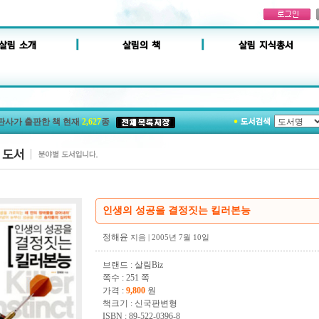
판사가 출판한 책 현재
2,627
종
인생의 성공을 결정짓는 킬러본능
정해윤
지음
| 2005년 7월 10일
브랜드 : 살림Biz
쪽수 : 251 쪽
가격 :
9,800
원
책크기 : 신국판변형
ISBN : 89-522-0396-8