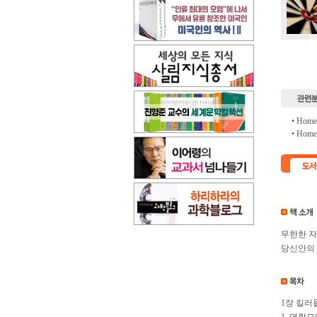
• Hom
• Hom
무한한 자
당신안의 
1장 킬러