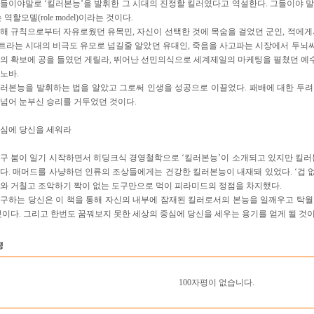
들이야말로 ‘킬러본능’을 발휘한 그 시대의 진정할 킬러였다고 역설한다. 그들이야 
 역할모델(role model)이라는 것이다.
해 규칙으로부터 자유로웠던 유목민, 자신이 선택한 것에 목숨을 걸었던 군인, 적에게
라는 시대의 비극도 유모로 넘길줄 알았던 유대인, 죽음을 사고파는 시장에서 두뇌싸
의 확보에 공을 들였던 게릴라, 뛰어난 선민의식으로 세계제일의 마케팅을 펼쳤던 예수회
노바.
러본능을 발휘하는 법을 알았고 그로써 인생을 성공으로 이끌었다. 패배에 대한 두
넘어 눈부신 승리를 거두었던 것이다.
심에 당신을 세워라
 축구 붐이 일기 시작하면서 히딩크식 경영철학으로 ‘킬러본능’이 소개되고 있지만 킬러
다. 매머드를 사냥하던 인류의 조상들에게는 건강한 킬러본능이 내재돼 있었다. ‘겁 없
와 거칠고 조악하기 짝이 없는 도구만으로 먹이 피라미드의 정점을 차지했다.
구하는 당신은 이 책을 통해 자신의 내부에 잠재된 킬러로서의 본능을 일깨우고 탁
것이다. 그리고 한번도 꿈꿔보지 못한 세상의 중심에 당신을 세우는 용기를 얻게 될 것이