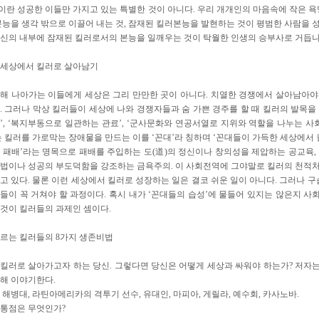
란 성공한 이들만 가지고 있는 특별한 것이 아니다. 우리 개개인의 마음속에 작은 욕
본능을 생각 밖으로 이끌어 내는 것, 잠재된 킬러본능을 발현하는 것이 평범한 사람을 
신의 내부에 잠재된 킬러로서의 본능을 일깨우는 것이 탁월한 인생의 승부사로 거듭나
 세상에서 킬러로 살아남기
해 나아가는 이들에게 세상은 그리 만만한 곳이 아니다. 치열한 경쟁에서 살아남아
. 그러나 막상 킬러들이 세상에 나와 경쟁자들과 숨 가쁜 경주를 할 때 킬러의 발목을 
’, ‘복지부동으로 일관하는 관료’, ‘군사문화와 연공서열로 지위와 역할을 나누는 사
는 킬러를 가로막는 장애물을 만드는 이를 ‘꼰대’라 칭하며 ‘꼰대들이 가득한 세상에서
 패배’라는 명목으로 패배를 주입하는 도(道)의 정신이나 창의성을 제압하는 공교육,
법이나 성공의 부도덕함을 강조하는 금욕주의. 이 사회전역에 그야말로 킬러의 천적
고 있다. 물론 이런 세상에서 킬러로 성장하는 일은 결코 쉬운 일이 아니다. 그러나 
들이 꼭 거쳐야 할 과정이다. 혹시 내가 ‘꼰대들의 습성’에 물들어 있지는 않은지 
것이 킬러들의 과제인 셈이다.
르는 킬러들의 8가지 생존비법
킬러로 살아가고자 하는 당신. 그렇다면 당신은 어떻게 세상과 싸워야 하는가? 저자는
해 이야기한다.
 해병대, 라틴아메리카의 격투기 선수, 유대인, 마피아, 게릴라, 예수회, 카사노바.
통점은 무엇인가?