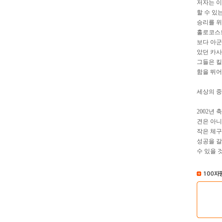
저자는 이
할 수 있는
승리를 위
홀로코스트
보다 아군
았던 카사
그들은 킬
함을 뛰어
세상의 중
2002년
견은 아니
작은 체구
성공을 갈
수 있을 