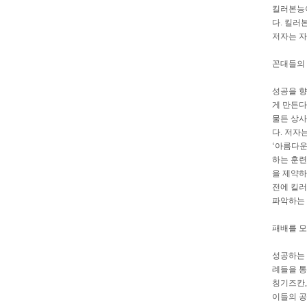
킬러본능이
다. 킬러
저자는 자
꼰대들의
성공을 향
게 만든다
물든 상사
다. 저자
‘아름다운
하는 훈련
을 제약하
전에 킬러
파악하는 
패배를 모
성공하는 
례들을 통
칭기즈칸,
이들의 공