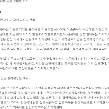
 리더를 맞을 준비를 하자
한 당신의 오해 그리고 진실
구하는 이들은 때때로 규칙에 잘 적응하고 상사에게 더 순종하며 세상과 잘 타협한다. 
공으로 가는 길에 겪어야 할 통과의례쯤으로 여긴다. 성공이란 참고 인내하는 이에게
공은 항상 의외의 사람들에게 찾아온다. 싸움의 규칙을 뛰어넘은 정복자 칭기즈칸, 모두
 에디슨, 타인의 비난에 아랑곳없이 자기 철학에 충실했던 기업가 카네기. 그들은 세
 성공을 낚아챘다. 경쟁하고 싸워 승리한 이들, 세상의 고정관념을 깨기 위해 과감히
인생을 성공으로 이끈 그들의 이야기이다. 세상과의 싸움에서 진정한 승부사로 거듭난 
워나갈 때 자신을 다스리고 자신을 소진하게 했던 동력을 ‘킬러본능’이라 설명한다. 
하는가?” 바로 그것에 관한 이야기가 시작된다.
 잠든 킬러본능을 깨워라
정을 추구하는 사람일지도 모른다. 싸움이란 세상을 배우는 일개 격전장일 뿐이고 규칙
 특별히 내세울 것도 없는 당신에게 마흔의 나이에 명예퇴직을 당하는 것은 어쩔 수 없
는 대로 그저 그렇게 살고 있을지도 모른다. 가장 결정적으로 당신은 이미 이러한 당신
 모른다. 따라서 당신에게 남은 것은 성공하고 싶은 욕구를 괜한 욕심으로 치부하고 사
성에 이미 익숙해진 당신에게 저자는 이야기한다.