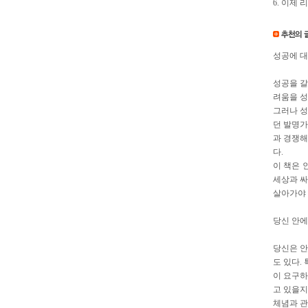
6. 이제
성공에 대
성공을 갈
려움을 성
그러나 성
던 발명가
과 경쟁해
다.
이 책은 
세상과 싸
살아가야 
당신 안에
당신은 안
도 있다.
이 요구하
고 있을지
체념과 관