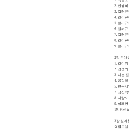
1. 역할
2. 인생
3. 킬러
4. 킬러
5. 킬러
6. 킬러
7. 킬러
8. 킬러
9. 킬러
2장 꼰대
1. 킬러의
2. 경쟁
3. 나는
4. 공장
5. 연공
7. 정신
8. 사랑
9. 실패
10. 당
3장 킬러
역할모델 