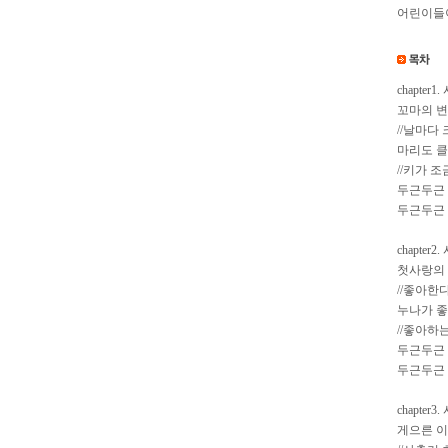
어린이들이
chapte
꼬마의 
//날마다
마리도 클
//키가 
두근두근 
두근두근 
chapte
첫사랑의
//좋아한
누나가 
//좋아하
두근두근 
두근두근 
chapte
게으른 