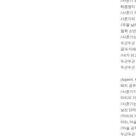
//사춘기
짜증쟁이
//사춘기
사춘기의
//우울 
철학 소년
//사춘기
두근두근 
꿈과 미래
//내가 되
두근두근 
두근두근 
chapter
돼지 공주
//사춘기
마리의 
//사춘기
낯선 단
//마리의
마리, 마
//마술 
두근두근 