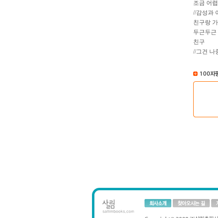
조금 어렵
//감성과
친구랑 가
두근두근 
친구
//그건 