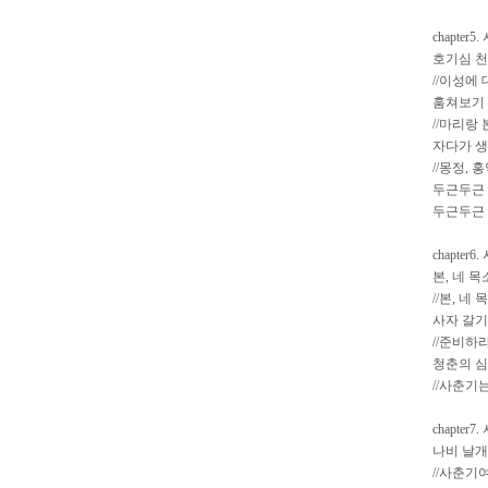
chapter
호기심 
//이성에
훔쳐보기
//마리랑
자다가 생
//몽정,
두근두근 
두근두근 
chapte
본, 네 
//본, 네
사자 갈
//준비하
청춘의 
//사춘기
chapter
나비 날개
//사춘기여