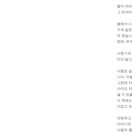
몸이 자라
그 빈자리
몸에서 시
구와 같은
여 졌습니
한편, 부
사춘기의
미리 알고
사람은 살
니다. 이
그런데 지
아마도 차
낼 수 있
이 책에는
다잡고 조
따뜻하고 
이야기와 
사람의 향