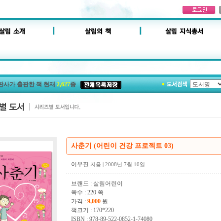
판사가 출판한 책 현재
2,627
종
사춘기 (어린이 건강 프로젝트 03)
이우진
지음
| 2008년 7월 10일
브랜드 : 살림어린이
쪽수 : 220 쪽
가격 :
9,000
원
책크기 : 170*220
ISBN : 978-89-522-0852-1-74080