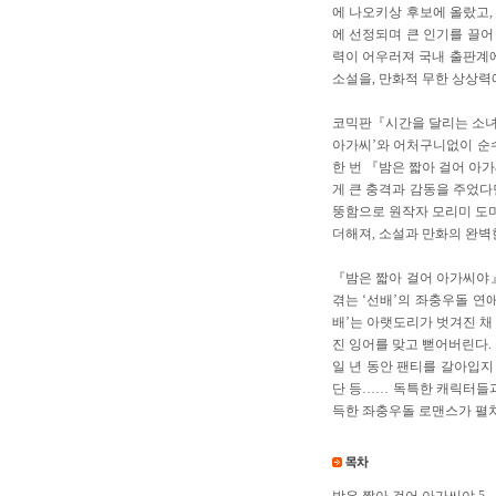
에 나오키상 후보에 올랐고, 
에 선정되며 큰 인기를 끌어
력이 어우러져 국내 출판계
소설을, 만화적 무한 상상력
코믹판『시간을 달리는 소녀』
아가씨’와 어처구니없이 순수
한 번 『밤은 짧아 걸어 아
게 큰 충격과 감동을 주었다
뚱함으로 원작자 모리미 도
더해져, 소설과 만화의 완벽
『밤은 짧아 걸어 아가씨야』
겪는 ‘선배’의 좌충우돌 연
배’는 아랫도리가 벗겨진 채
진 잉어를 맞고 뻗어버린다.
일 년 동안 팬티를 갈아입지
단 등…… 독특한 캐릭터들과
득한 좌충우돌 로맨스가 펼