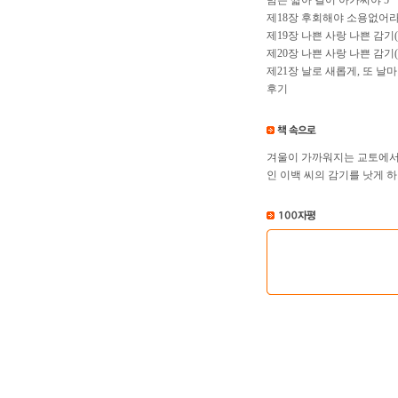
밤은 짧아 걸어 아가씨야 5
제18장 후회해야 소용없어
제19장 나쁜 사랑 나쁜 감기
제20장 나쁜 사랑 나쁜 감기
제21장 날로 새롭게, 또 날
후기
겨울이 가까워지는 교토에서 
인 이백 씨의 감기를 낫게 