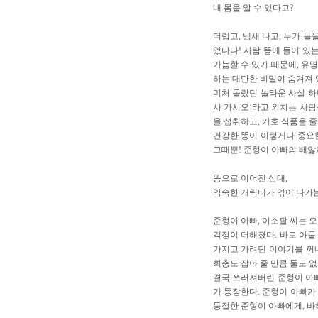
내 몸을 알 수 있다고?
더럽고, 냄새 나고, 누가 
었다나! 사람 똥에 들어 있
가늠할 수 있기 때문에, 유
하는 대단한 비밀이 숨겨져 
미처 몰랐던 놀라운 사실 하나
사 가시오’라고 외치는 사람
을 섭취하고, 기호 식품을 줄
건강한 똥이 이렇게나 중요한
그때뿐! 준형이 아빠의 배앓
똥으로 이어진 삼대,
익숙한 캐릭터가 엮어 나가
준형이 아빠, 이소팔 씨는 오
걱정이 더해졌다. 바로 아들
가지고 가려던 이야기를 꺼내
회충도 잡아 줄 만큼 둘도 
결국 쓰러져버린 준형이 아빠
가 등장한다. 준형이 아빠가
둥절한 준형이 아빠에게, 바