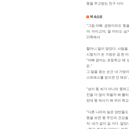
똥을 주고받는 친구 사이
“그럼 어째. 금방이라도 똥을
야. 아이고야, 열 마리도 넘
25쪽에서
할머니 말이 맞았다. 사람을 
시험지가 든 가방은 곰 한 마
“아빠 엄마는 초등학교 때 
든.”
그 말을 듣는 순간 내 가방이
스트레스를 받으면 안 돼요’,
“성이 똥 씨가 아니라 똥하
킨을 더 많이 먹을까 봐 빨리
런데 똥 박사가 왜 우리 학교에
“다른 나라의 높은 양반들도
똥을 보면 똥 주인의 건강을
자. 내가 같이 갈 거다. 알았냐