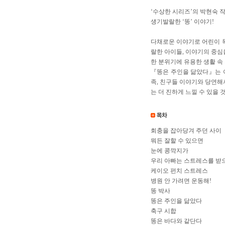
‘수상한 시리즈’의 박현숙 
생기발랄한 ‘똥’ 이야기!
다채로운 이야기로 어린이 독
랄한 아이들, 이야기의 중심
한 분위기에 유용한 생활 속
『똥은 주인을 닮았다』는 아
족, 친구들 이야기와 당연해
는 더 진하게 느낄 수 있을 
회충을 잡아당겨 주던 사이
뭐든 잘할 수 있으면
눈에 콩깍지가
우리 아빠는 스트레스를 받으
케이오 펀치 스트레스
병원 안 가려면 운동해!
똥 박사
똥은 주인을 닮았다
축구 시합
똥은 바다와 같단다