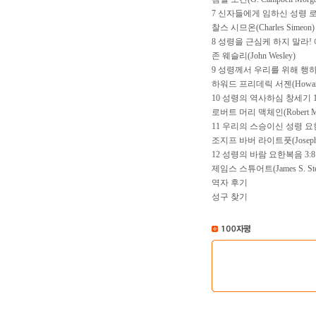
7 신자들에게 임하신 성령 로마
찰스 시므온(Charles Simeon)
8 성령을 근심케 하지 말라! 
존 웨슬리(John Wesley)
9 성령께서 우리를 위해 행
하워드 프리데릭 서젠(Howard Fr
10 성령의 역사하심 창세기 1
로버트 머리 맥체인(Robert Mur
11 우리의 스승이신 성령 요한
조지프 바버 라이트풋(Joseph Bar
12 성령의 바람 요한복음 3:8
제임스 스튜어트(James S. Ste
역자 후기
성구 찾기