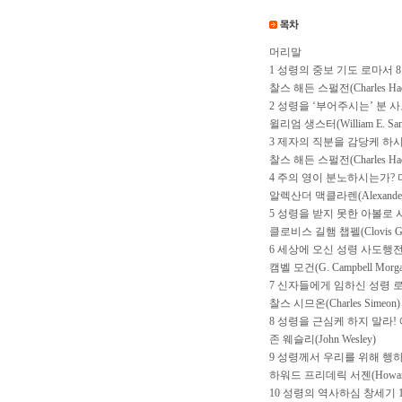
머리말
1 성령의 중보 기도 로마서 8:2
찰스 해든 스펄전(Charles Hadd
2 성령을 ‘부어주시는’ 분 사도
윌리엄 생스터(William E. Sang
3 제자의 직분을 감당케 하시는
찰스 해든 스펄전(Charles Hadd
4 주의 영이 분노하시는가? 미
알렉산더 맥클라렌(Alexander M
5 성령을 받지 못한 아볼로 사
클로비스 길햄 챕펠(Clovis Gill
6 세상에 오신 성령 사도행전 
캠벨 모건(G. Campbell Morga
7 신자들에게 임하신 성령 로마
찰스 시므온(Charles Simeon)
8 성령을 근심케 하지 말라! 
존 웨슬리(John Wesley)
9 성령께서 우리를 위해 행
하워드 프리데릭 서젠(Howard Fr
10 성령의 역사하심 창세기 1