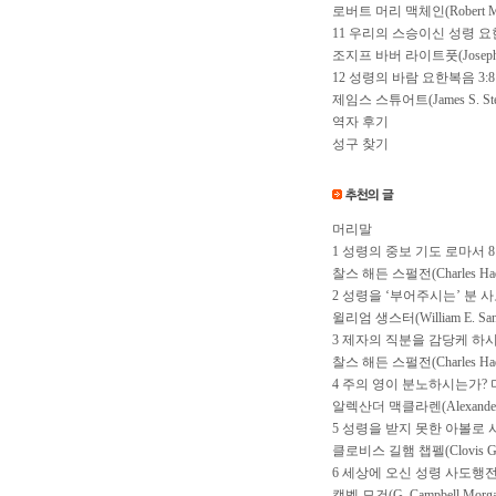
로버트 머리 맥체인(Robert Mur
11 우리의 스승이신 성령 요한
조지프 바버 라이트풋(Joseph Bar
12 성령의 바람 요한복음 3:8
제임스 스튜어트(James S. Ste
역자 후기
성구 찾기
머리말
1 성령의 중보 기도 로마서 8:2
찰스 해든 스펄전(Charles Hadd
2 성령을 ‘부어주시는’ 분 사도
윌리엄 생스터(William E. Sang
3 제자의 직분을 감당케 하시는
찰스 해든 스펄전(Charles Hadd
4 주의 영이 분노하시는가? 미
알렉산더 맥클라렌(Alexander M
5 성령을 받지 못한 아볼로 사
클로비스 길햄 챕펠(Clovis Gill
6 세상에 오신 성령 사도행전 
캠벨 모건(G. Campbell Morga