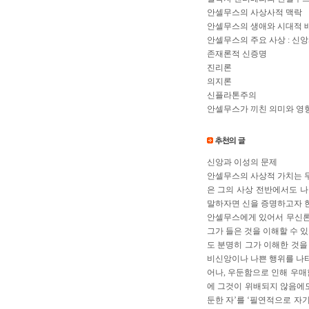
안셀무스의 사상사적 맥락
안셀무스의 생애와 시대적 
안셀무스의 주요 사상 : 신
존재론적 신증명
진리론
의지론
신플라톤주의
안셀무스가 끼친 의미와 영
신앙과 이성의 문제
안셀무스의 사상적 가치는 
은 그의 사상 전반에서도 나
말하자면 신을 증명하고자 
안셀무스에게 있어서 무신론
그가 들은 것을 이해할 수 
도 분명히 그가 이해한 것을
비신앙이나 나쁜 행위를 나타
어나, 우둔함으로 인해 우매
에 그것이 위배되지 않음에도
둔한 자’를 ‘필연적으로 자