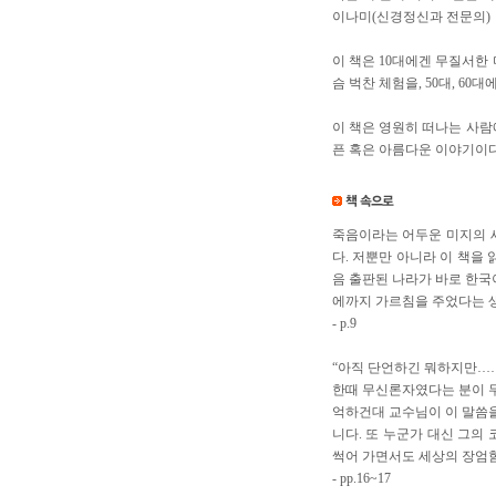
이나미(신경정신과 전문의)
이 책은 10대에겐 무질서한 
슴 벅찬 체험을, 50대, 6
이 책은 영원히 떠나는 사람
픈 혹은 아름다운 이야기이다
죽음이라는 어두운 미지의 
다. 저뿐만 아니라 이 책을
음 출판된 나라가 바로 한국
에까지 가르침을 주었다는 생
- p.9
“아직 단언하긴 뭐하지만……
한때 무신론자였다는 분이 무
억하건대 교수님이 이 말씀을
니다. 또 누군가 대신 그의
썩어 가면서도 세상의 장엄함
- pp.16~17