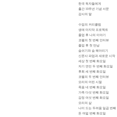
한국 독자들에게
출간 10주년 기념 서문
감사의 말
수업의 커리큘럼
생애 마지막 프로젝트
졸업 후 나의 이야기
코펠의 첫 번째 인터뷰
졸업 후 첫 만남
숨쉬기와 숨 헤아리기
신문사 파업과 새로운 시작
세상 첫 번째 화요일
자기 연민 두 번째 화요일
후회 세 번째 화요일
코펠의 두 번째 인터뷰
모리의 어린 시절
죽음 네 번째 화요일
가족 다섯 번째 화요일
감정 여섯 번째 화요일
모리의 삶
나이 드는 두려움 일곱 번째
돈 여덟 번째 화요일