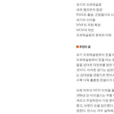
초기의 프로레슬링
세계 챔피언의 등장
NWA의 출범, 군웅할거의 
세기의 스타들
WWF의 무한 확장
WCW의 약진
프로레슬링의 현재와 미래
초기 프로레슬링에서 돈을 
프로레슬링에서 돈을 버는 방
들을 상대로 대전료를 받은 
것이다. 이러한 경기는 실전
는 상대방을 관절기로 꺾어서
수록 더욱 훌륭한 돈벌이가 될
브렛 하트의 WCW 이적을 
1996년 숀 마이클스는 무
계라고 주장하면서 가정 문제를
했고, 브렛이 숀을 압도했다.
장한다. 빈스는 겨우 설득해