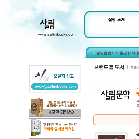
살림출판사가 출판한 책 
[