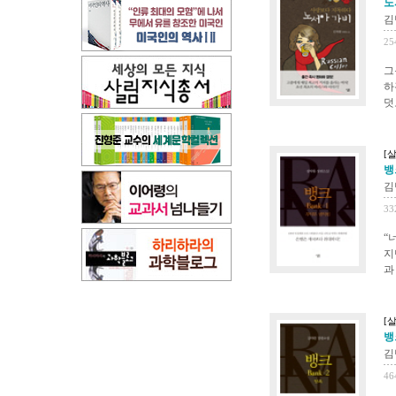
노
김
25
그
하
덧
[
뱅
김
33
“
지
과
[
뱅
김
46