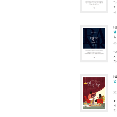
“
지
과
[
뱅
김
46
“
지
과
[
연
노
33
▶
센
학