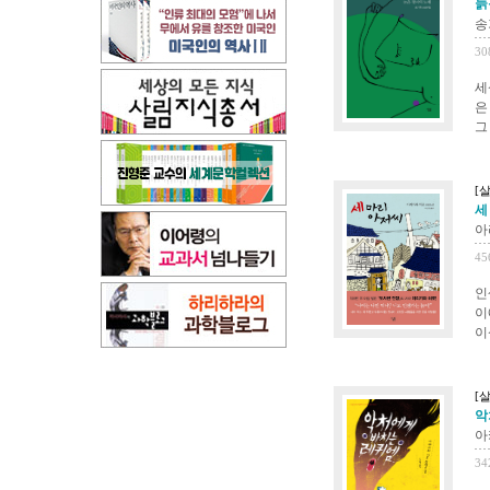
늙
송
30
세
은
그
[
세
아
45
인
이
이
[
악
아
34