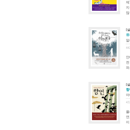
제
지
많
[
유
알
44
안
전
와
[
향연
야
43
플
연
이