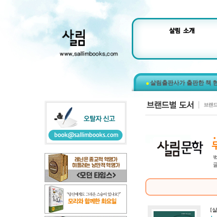
살림출판사가 출판한 책 
[