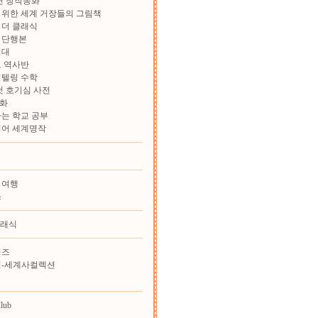
학년 창작동화
위한 세계 거장들의 그림책
 더 클래식
 단행본
험대
 역사반
리텔링 수학
첫 호기심 사전
화
는 학교 공부
영어 세계명작
 여행
스
클래식
리즈
힘-세계사컬렉션
lub