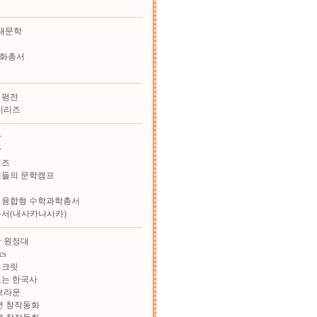
대문학
화총서
 평전
시리즈
학
학
리즈
재들의 문학캠프
 융합형 수학과학총서
총서(내사카나사카)
 원정대
cs
시크릿
보는 한국사
브라운
학년 창작동화