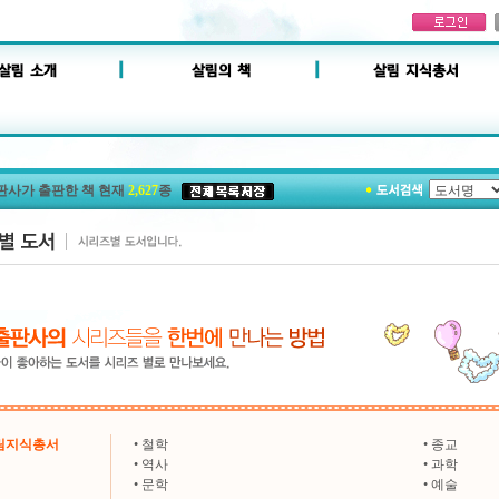
판사가 출판한 책 현재
2,627
종
살림지식총서
•
철학
•
종교
•
역사
•
과학
•
문학
•
예술