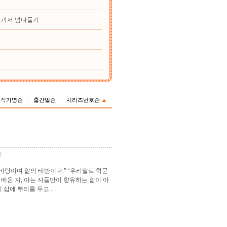
교과서 넘나들기
작가명순
출간일순
시리즈번호순
▲
판
바탕이며 앎의 태반이다.” ‘우리말로 학문
배운 자, 아는 자들만이 향유하는 앎이 아
삶에 뿌리를 두고 ..