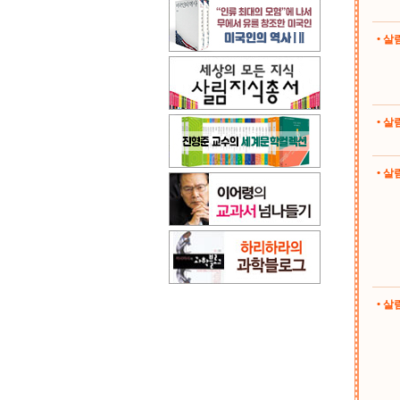
• 
• 
• 살림
• 