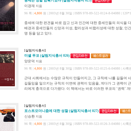
중세는 정말 암흑기였나 (살림지식총서 025)
이경재
지음
96 쪽 |
4,800
원 | 2003년 8월 30일 | ISBN 978-89-522-0124-8-04080 | 120*
중세에 대한 편견을 바로 잡고 신과 인간에 대한 중세인들의 의식을 다
배경과 중세인들의 신앙과 이성, 합리성과 비합리성에 대한 성찰, 인간
명 등을 담고 있다.
[살림지식총서]
미셸 푸코 (살림지식총서 026)
양운덕
지음
96 쪽 |
4,800
원 | 2003년 8월 30일 | ISBN 978-89-522-0125-6-04080 | 사륙
근대 사회에서는 수많은 규칙이 만들어지고, 그 규칙에 나를 길들여 사
길들임을 일으키는 규칙의 이면에 권력이 있음을, 게다가 그 권력이 
리에게 충격으로 다가왔다. 이 책에서는 바로 이러한 푸코의 ‘권력’ 개
[살림지식총서]
포스트모더니즘에 대한 성찰 (살림지식총서 027)
신승환
지음
96 쪽 |
4,800
원 | 2003년 8월 30일 | ISBN 978-89-522-0126-3-04080 | 사륙