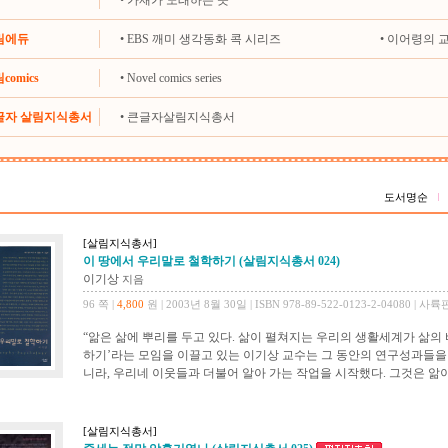
•
가재가 노래하는 곳
살림에듀
•
EBS 깨미 생각동화 콕 시리즈
•
이어령의 
comics
•
Novel comics series
큰글자 살림지식총서
•
큰글자살림지식총서
도서명순
[살림지식총서]
이 땅에서 우리말로 철학하기 (살림지식총서 024)
이기상
지음
96 쪽 |
4,800
원 | 2003년 8월 30일 | ISBN 978-89-522-0123-2-04080 | 사륙
“앎은 삶에 뿌리를 두고 있다. 삶이 펼쳐지는 우리의 생활세계가 삶의 
하기’라는 모임을 이끌고 있는 이기상 교수는 그 동안의 연구성과들을 
니라, 우리네 이웃들과 더불어 알아 가는 작업을 시작했다. 그것은 앎이 
[살림지식총서]