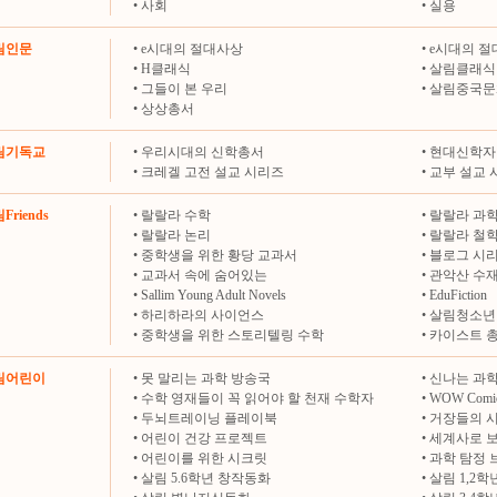
•
사회
•
실용
살림인문
•
e시대의 절대사상
•
e시대의 절
•
H클래식
•
살림클래식
•
그들이 본 우리
•
살림중국문
•
상상총서
살림기독교
•
우리시대의 신학총서
•
현대신학자
•
크레겔 고전 설교 시리즈
•
교부 설교 
Friends
•
랄랄라 수학
•
랄랄라 과
•
랄랄라 논리
•
랄랄라 철
•
중학생을 위한 황당 교과서
•
블로그 시
•
교과서 속에 숨어있는
•
관악산 수
•
Sallim Young Adult Novels
•
EduFiction
•
하리하라의 사이언스
•
살림청소년
•
중학생을 위한 스토리텔링 수학
•
카이스트 
살림어린이
•
못 말리는 과학 방송국
•
신나는 과학
•
수학 영재들이 꼭 읽어야 할 천재 수학자
•
WOW Comi
•
두뇌트레이닝 플레이북
•
거장들의 
•
어린이 건강 프로젝트
•
세계사로 
•
어린이를 위한 시크릿
•
과학 탐정 
•
살림 5.6학년 창작동화
•
살림 1,2