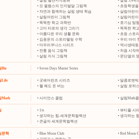
•
살림 별난지식동화
•
살림 3,4
•
모 윌렘스의 인지발달 그림책
•
초등학생을 
•
자연과 함께하는 살림 생태 학습
•
살림어린이
•
살림어린이 그림책
•
살림어린이
•
똑똑한 학교 과학반
•
호기심 탐
•
고미 타로의 생각 그리기
•
똑똑한 학교
•
아름다운 우리 생활 문화
•
초등 스토
•
김용운의 스토리텔링 수학
•
우리 아이 
•
마우리쿠나스 시리즈
•
역사생태동
•
전통 음식 그림책
•
처음 시작하
•
살림 지식 그림책
•
문단열의 
림Biz
•
Seven Days Master Series
Life
•
굿페어런츠 시리즈
•
달콤로맨틱
•
뭘 해도 돈 버는
•
살림 로하
림Math
•
사이언스 클럽
•
살림Math
림
•
1/n
•
뷰티풀 시
•
생각하는 힘-세계문학컬렉션
•
생각하는 
•
큰글자 세계문학컬렉션
살림문학
•
Blue Moon Club
•
Red Moon C