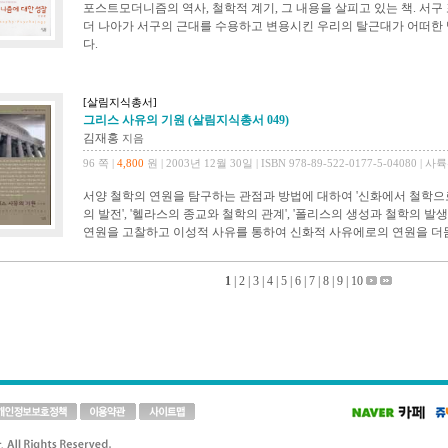
포스트모더니즘의 역사, 철학적 계기, 그 내용을 살피고 있는 책. 서
더 나아가 서구의 근대를 수용하고 변용시킨 우리의 탈근대가 어떠한
다.
[살림지식총서]
그리스 사유의 기원 (살림지식총서 049)
김재홍
지음
96 쪽 |
4,800
원 | 2003년 12월 30일 | ISBN 978-89-522-0177-5-04080 | 사
서양 철학의 연원을 탐구하는 관점과 방법에 대하여 '신화에서 철학으로',
의 발전', '헬라스의 종교와 철학의 관계', '폴리스의 생성과 철학의 
연원을 고찰하고 이성적 사유를 통하여 신화적 사유에로의 연원을 더듬
1
|
2
|
3
|
4
|
5
|
6
|
7
|
8
|
9
|
10