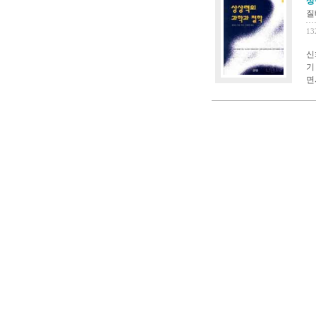
상
질
13
신
기
면