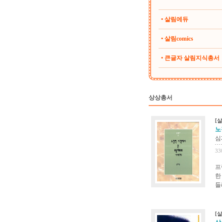
• 살림에듀
• 살림comics
• 큰글자 살림지식총서
상상총서
[
노
심
33
프
한
들
[