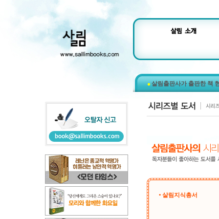
살림출판사가 출판한 책 
• 살림지식총서