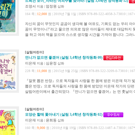
드뢰건 보이_사라진 여의주를 찾아라! (살림 3,4학년 창작동화 12)
조영서
엄정원
지음
|
삽화
164 쪽 |
12,000
원 | 2019년 7월 1일 | ISBN 978-89-522-4058-3-73810 | 16
자신의 꿈이 무엇인지 곰곰이 생각해 볼 여유도, 기회도 없는 우리 아이들
꿈이 무엇이니?’라고 물으면 의외로 많은 아이들이 제대로 대답하지 
을 하고 여러 책을 읽으며 스스로 생각할 시간을 가져야 합니다. 그러나
[살림어린이]
언니가 없으면 좋겠어 (살림 3,4학년 창작동화 09)
이은재
심윤정
지음
|
삽화
228 쪽 |
11,000
원 | 2015년 9월 25일 | ISBN 978-89-522-3209-0-73810 | 16
『잘못 뽑은 반장』으로 독자들의 사랑을 한 몸에 받은 이은재 작가 빛
뽑은 반장』으로 독자들의 사랑을 한 몸에 받았던 이은재 작가의 단편
살림어린이에서 출간되었다. 『언니가 없으면 좋겠어』는 먼 훗날이 아닌
[살림어린이]
모양순 할매 쫓아내기 (살림 3,4학년 창작동화 02)
이은재
윤희동
지음
|
삽화
160 쪽 |
9,000
원 | 2010년 8월 19일 | ISBN 978-89-522-1487-4-73810 | 167