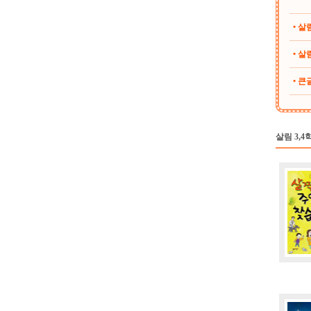
• 
• 살림
• 
살림 3,