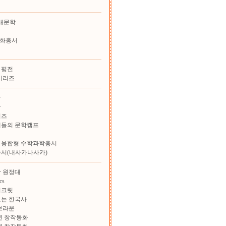
대문학
화총서
 평전
시리즈
학
학
리즈
재들의 문학캠프
 융합형 수학과학총서
총서(내사카나사카)
 원정대
cs
시크릿
보는 한국사
브라운
학년 창작동화