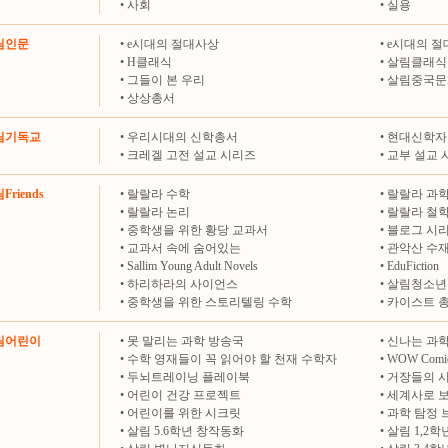
•
사회
•
실용
살림인문
•
e시대의 절대사상
•
e시대의 절
•
H클래식
•
살림클래식
•
그들이 본 우리
•
살림중국문
•
상상총서
살림기독교
•
우리시대의 신학총서
•
현대신학자
•
크레겔 고전 설교 시리즈
•
교부 설교 
Friends
•
랄랄라 수학
•
랄랄라 과
•
랄랄라 논리
•
랄랄라 철
•
중학생을 위한 황당 교과서
•
블로그 시
•
교과서 속에 숨어있는
•
관악산 수
•
Sallim Young Adult Novels
•
EduFiction
•
하리하라의 사이언스
•
살림청소년
•
중학생을 위한 스토리텔링 수학
•
카이스트 
살림어린이
•
못 말리는 과학 방송국
•
신나는 과학
•
수학 영재들이 꼭 읽어야 할 천재 수학자
•
WOW Comi
•
두뇌트레이닝 플레이북
•
거장들의 
•
어린이 건강 프로젝트
•
세계사로 
•
어린이를 위한 시크릿
•
과학 탐정 
•
살림 5.6학년 창작동화
•
살림 1,2