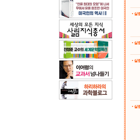
• 
• 
• 살림
• 