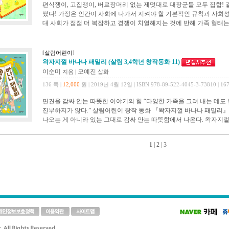
편식쟁이, 고집쟁이, 버르장머리 없는 제멋대로 대장군들 모두 집합! 
떴다! 가정은 인간이 사회에 나가서 지켜야 할 기본적인 규칙과 사회성
대 사회가 점점 더 복잡하고 경쟁이 치열해지는 것에 반해 가족 형태는
[살림어린이]
왁자지껄 바나나 패밀리 (살림 3,4학년 창작동화 11)
이순미
모예진
지음
|
삽화
136 쪽 |
12,000
원 | 2019년 4월 12일 | ISBN 978-89-522-4045-3-73810 | 1
편견을 감싸 안는 따뜻한 이야기의 힘 “다양한 가족을 그려 내는 데도
진부하지가 않다.” 살림어린이 창작 동화 『왁자지껄 바나나 패밀리』
나오는 게 아니라 있는 그대로 감싸 안는 따뜻함에서 나온다. 왁자지껄
1
|
2
|
3