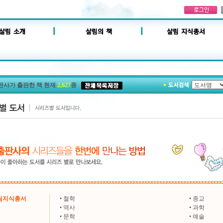
판사가 출판한 책 현재
2,627
종
살림지식총서
•
철학
•
종교
•
역사
•
과학
•
문학
•
예술