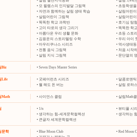
•
살림 별난지식동화
•
살림 3,4
•
모 윌렘스의 인지발달 그림책
•
초등학생을 
•
자연과 함께하는 살림 생태 학습
•
살림어린이
•
살림어린이 그림책
•
살림어린이
•
똑똑한 학교 과학반
•
호기심 탐
•
고미 타로의 생각 그리기
•
똑똑한 학교
•
아름다운 우리 생활 문화
•
초등 스토
•
김용운의 스토리텔링 수학
•
우리 아이 
•
마우리쿠나스 시리즈
•
역사생태동
•
전통 음식 그림책
•
처음 시작하
•
살림 지식 그림책
•
문단열의 
림Biz
•
Seven Days Master Series
Life
•
굿페어런츠 시리즈
•
달콤로맨틱
•
뭘 해도 돈 버는
•
살림 로하
림Math
•
사이언스 클럽
•
살림Math
림
•
1/n
•
뷰티풀 시
•
생각하는 힘-세계문학컬렉션
•
생각하는 
•
큰글자 세계문학컬렉션
살림문학
•
Blue Moon Club
•
Red Moon C