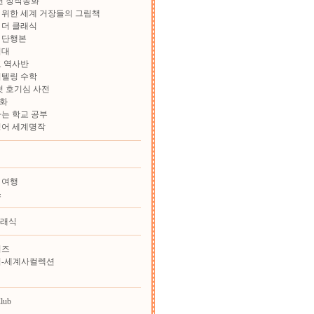
학년 창작동화
위한 세계 거장들의 그림책
 더 클래식
 단행본
험대
 역사반
리텔링 수학
첫 호기심 사전
화
는 학교 공부
영어 세계명작
 여행
스
클래식
리즈
힘-세계사컬렉션
lub