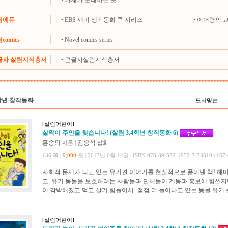
•
가재가 노래하는 곳
살림에듀
•
EBS 깨미 생각동화 콕 시리즈
•
이어령의 
comics
•
Novel comics series
큰글자 살림지식총서
•
큰글자살림지식총서
4학년 창작동화
도서명순
[살림어린이]
살짝이 주인을 찾습니다! (살림 3,4학년 창작동화 6)
홍종의
김중석
지음
|
삽화
136 쪽 |
9,000
원 | 2013년 6월 14일 | ISBN 978-89-522-1952-7-73810 | 167
사회적 문제가 되고 있는 유기견 이야기를 현실적으로 풀어낸 책! 해마
고, 유기 동물을 보호하려는 사람들과 단체들이 계몽과 홍보에 힘쓰지만
이 각박해졌고 먹고 살기 힘들어서’ 점점 더 늘어나고 있는 동물 유기 문
[살림어린이]