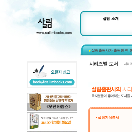
살림출판사가 출판한 책 
• 살림지식총서