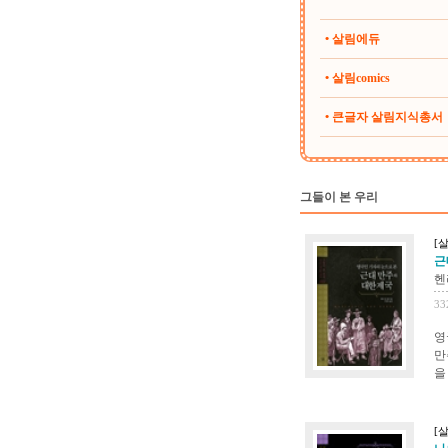
• 살림에듀
• 살림comics
• 큰글자 살림지식총서
그들이 본 우리
[
근
헨
33
영
만
을
[