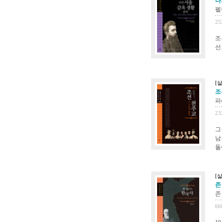
나
펠
25
조
선
[
조
파
23
그
남
돌
[
존
존
66