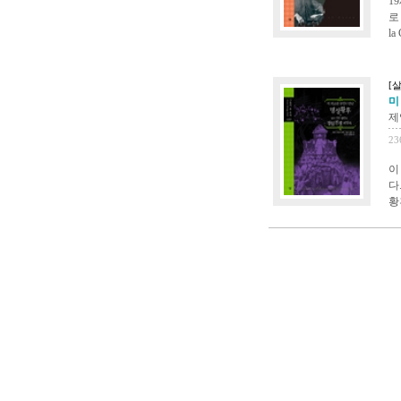
1
로 
la
[
미
제
23
이
다
황