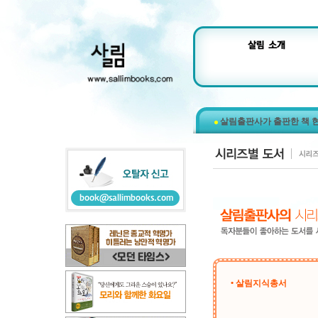
살림출판사가 출판한 책 
• 살림지식총서