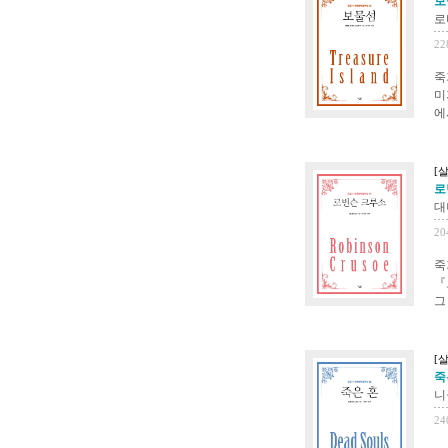
보
로
22
죽
미
에
[
로
대
20
죽
『
그
[
죽
니
24