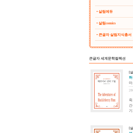
• 살림에듀
• 살림comics
• 큰글자 살림지식총서
큰글자 세계문학컬렉션
[
허
마
28
죽
간
기
[