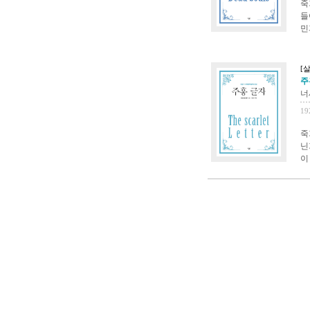
죽
들
민
[
주
너
19
죽
닌
이