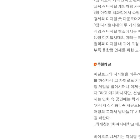
7장 학교에 가지 않아도 된다
교육과 디지털 게임처럼 가지
8장 아직도 백화점에서 쇼핑
경제와 디지털 굿 다운로더
9장 디지털시대의 두 가지 
게임과 디지털 현실에서는 마
10장 디지털시대의 미래는 
철학과 디지털 내 귀에 도청
부록 융합형 인재를 위한 교
아날로그와 디지털을 버무려
를 하신다니 그 자체로도 기
탕 게임을 벌이시더니 이제
다.”라고 얘기하시지만, 선
내는 만화 속 공간에는 학
‘카니자 삼각형’, 즉 자유
어령의 교과서 넘나들기' 시
길 바란다.
_최재천(이화여자대학교 에
바야흐로 21세기는 지식형 