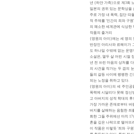
년 {하얀 가족}으로 제3회
일본의 권위 있는 문학상을 
주로 가정 내 폭력, 집단 따
적 주제를 '인간의 죄와 구
의 왜소한 세계관에 식상한
작품의 줄거리
{영원의 아이}에는 세 명의
반장인 아리사와 료헤이가 그
도 하나일 수밖에 없는 운명
소설은, 열두 살 어린 시절 
년 전 쓰린 마음의 상처를 다
의 사건을 작가는 두 겹의 
들의 갈등 사이에 팽팽한 
되는 노정을 취하고 있다.
{영원의 아이}의 세 주인공
폭력에 시달리다 못해 정신병
고 아버지의 성적 학대의 후
가장 가까운 존재로부터 버림
버지를 살해하는 음험한 죄를
회한 그들 주위에선 마치 1
혼을 깊은 나락으로 떨어뜨리
이 작품은 이렇듯 '죄와 구