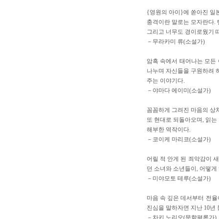
{영원의 아이}에 쏟아진 일
충격이란 말로는 모자란다. 
그리고 너무도 경이로웠기 때
－무라카미 류(소설가)
암흑 속에서 태어나는 모든 
나누며 자신들을 구원하려 하
주는 이야기다.
－야마다 에이미(소설가)
꼼꼼하게 그려진 마음의 상처
또 현대로 되돌아오며, 읽는
해부한 역작이다.
－코이케 마리코(소설가)
어릴 적 안게 된 죄악감이 
던 소녀와 소년들이, 어떻게
－미야모토 테루(소설가)
마음 속 깊은 데서부터 전율이
진심을 말하자면 지난 10년 
－차키 노리오(문학평론가)