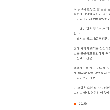
다 읽고서 한동안 할 말을 잃
확하게 전달할 자신이 없기 
－기타가미 지로(문학평론가
수수께끼 같은 첫 장에서 감
었다.
－요시노 히토시(문학평론가
현대 사회의 병리를 절실하고
소를 불문하고 만인에게 꼭 
－산케이 신문
수수께끼를 가득 품은 채 전
채, 마지막 장을 덮었을 때 
－요미우리 신문
이 소설은 소년 소녀기, 성인
그리고 있다. 영원히 마음에