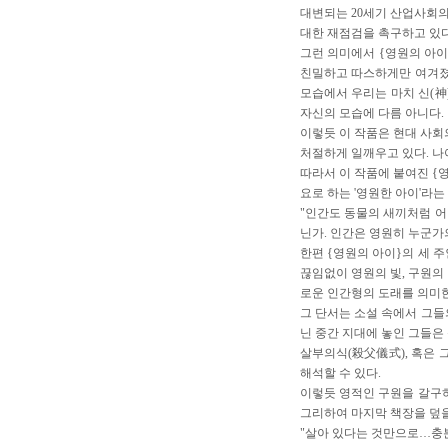
대변되는 20세기 산업사회
대한 재점검을 촉구하고 있다
그런 의미에서 {영원의 아이
친밀하고 따스하게만 여겨졌
모습에서 우리는 마치 신(神
자신의 모습에 다름 아니다.
이렇듯 이 작품은 현대 사회
처절하게 일깨우고 있다. 나
따라서 이 작품에 붙여진 {
요로 하는 '영원한 아이'라는
"인간도 동물의 새끼처럼 어
닌가. 인간은 영원히 누군가
한편 {영원의 아이}의 세 
끊임없이 영원의 빛, 구원의
로운 인간형의 도래를 의미한
그 단서는 소설 속에서 그들
닌 중간 지대에 놓인 그들은
살부의식(殺父儀式), 혹은 
해석할 수 있다.
이렇듯 영적인 구원을 갈구하
그리하여 마지막 책장을 덮을
"살아 있다는 것만으로…충분