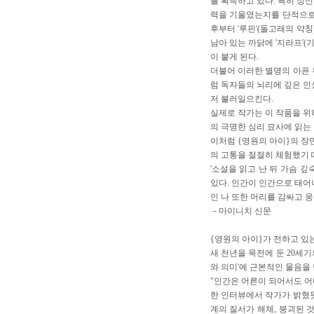
를 획득하고 있다. 특히 정
력을 기울였는지를 단적으로 
후부터 '루핀'(돌고래의 약
남아 있는 까닭에 '지라프'
이 붙게 된다.
더불어 이러한 별명의 아픈 
럼 독자들의 뇌리에 깊은 인
저 불러일으킨다.
실제로 작가는 이 작품을 위
의 극명한 심리 묘사에 읽는 
이처럼 {영원의 아이}의 장
의 고통을 절절히 체험했기 
'소설을 읽고 난 뒤 가슴 
있다. 인간이 인간으로 태어
인 나 또한 머리를 감싸고 웅
－마이니치 신문
{영원의 아이}가 전하고 있
새 천년을 목전에 둔 20세
와 의미'에 근본적인 물음을
"인간은 어른이 되어서도 어
한 인터뷰에서 작가가 밝혔듯
계의 질서가 해체, 붕괴된 