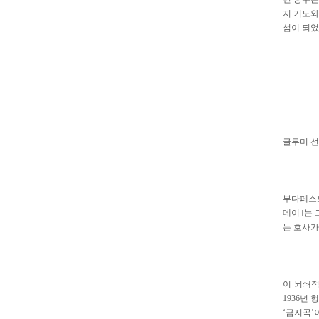
지 기도와
섬이 되었
글루미 
부다페스트
데이｣는 
는 호사가
이 뇌쇄적
1936년
‘금지곡’