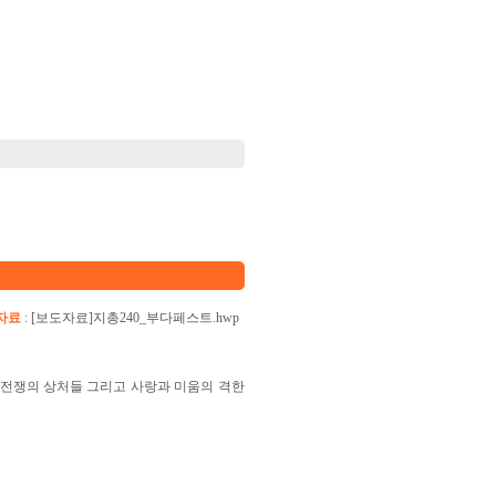
자료
:
[보도자료]지총240_부다페스트.hwp
 전쟁의 상처들 그리고 사랑과 미움의 격한