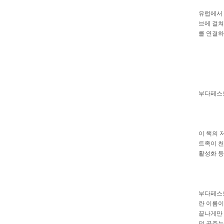
유럽에서 
브에 걸쳐
를 연결하
부다페스
이 책의 
트족이 천
활성화 등
부다페스트
란 이름이
끝나게만 
던 공주는