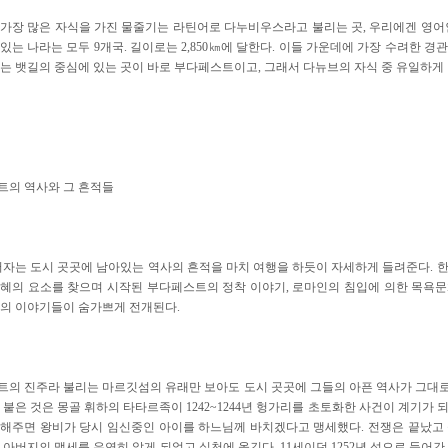
가장 많은 자식을 가진 물줄기는 라틴어로 다누비우스라고 불리는 곳, 우리에겐 영어
있는 나라는 모두 9개국. 길이로는 2,850㎞에 달한다. 이들 가운데에 가장 수려한 
는 뱃길의 중심에 있는 곳이 바로 부다페스트이고, 그래서 다뉴브의 자식 중 유일하게 
트의 역사와 그 흔적들
저자는 도시 곳곳에 남아있는 역사의 흔적을 마치 여행을 하듯이 자세하게 들려준다. 
혜의 요소를 찾으며 시작된 부다페스트의 정착 이야기, 로마인의 침입에 의한 목욕
의 이야기들이 숨가쁘게 전개된다.
의 진주라 불리는 마르깃섬의 유래만 보아도 도시 곳곳에 그들의 아픈 역사가 그대로 
 붙은 것은 몽골 휘하의 타타르족이 1242~1244년 헝가리를 초토화한 사건이 계기가 
해주면 왕비가 당시 임신중인 아이를 하느님께 바치겠다고 맹세했다. 전쟁은 끝났고
 아버지의 맹세를 우연히 알게 되었고 실천에 옮긴다. 11세이던 1252년 섬으로 들어간