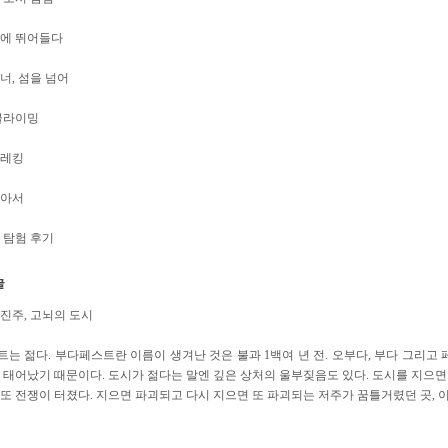
시에 뛰어들다
너, 섬을 넘어
클라이밍
트레킹
찾아서
 탐험 후기
진주, 고뇌의 도시
는 젊다. 부다페스트란 이름이 생겨난 것은 불과 1백여 년 전. 오부다, 부다 그리고
 태어났기 때문이다. 도시가 젊다는 말엔 깊은 상처의 울부짖음도 있다. 도시를 지으면
또 전쟁이 터졌다. 지으면 파괴되고 다시 지으면 또 파괴되는 저주가 꿈틀거렸던 곳, 