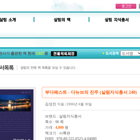
판사가 출판한 책 현재
2,627
종
부다페스트 - 다뉴브의 진주 (살림지식총서 240)
김성진
지음
| 2006년 6월 30일
브랜드 : 살림지식총서
쪽수 : 96 쪽
가격 :
4,800
원
책크기 : 사륙판
ISBN : 978-89-522-0525-4-04080