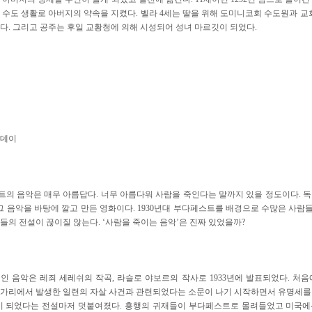
 수도 생활로 아버지의 약속을 지켰다. 벨라 4세는 딸을 위해 도미니코회 수도원과 교
다. 그리고 공주는 후일 교황청에 의해 시성되어 성녀 마르깃이 되었다.
선데이
의 음악은 매우 아름답다. 너무 아름다워 사람을 죽인다는 말까지 있을 정도이다. 독일
그 음악을 바탕에 깔고 만든 영화이다. 1930년대 부다페스트를 배경으로 수많은 사람
들의 전설이 끊이질 않는다. ‘사람을 죽이는 음악’은 진짜 있었을까?
인 음악은 레죄 세레쉬의 작곡, 라슬로 야보르의 작사로 1933년에 발표되었다. 처
 헝가리에서 발생한 일련의 자살 사건과 관련되었다는 소문이 나기 시작하면서 유명세를
이 되었다는 전설마저 덧붙여졌다. 흥행의 귀재들이 부다페스트로 몰려들었고 미국에선 