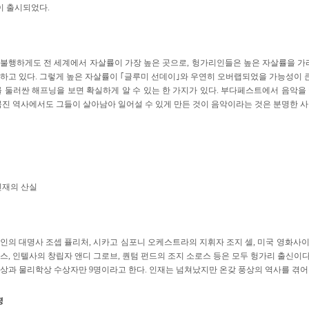
이 출시되었다.
불행하게도 전 세계에서 자살률이 가장 높은 곳으로, 헝가리인들은 높은 자살률을 가
하고 있다. 그렇게 높은 자살률이 ｢글루미 선데이｣와 우연히 오버랩되었을 가능성이 큰
 둘러싼 해프닝을 보면 확실하게 알 수 있는 한 가지가 있다. 부다페스트에서 음악을
곡진 역사에서도 그들이 살아남아 일어설 수 있게 만든 것이 음악이라는 것은 분명한 사
인재의 산실
인의 대명사 조셉 퓰리처, 시카고 심포니 오케스트라의 지휘자 조지 셀, 미국 영화사이
스, 인텔사의 창립자 앤디 그로브, 퀀텀 펀드의 조지 소로스 등은 모두 헝가리 출신이다.
상과 물리학상 수상자만 9명이라고 한다. 인재는 넘쳐났지만 온갖 풍상의 역사를 겪어