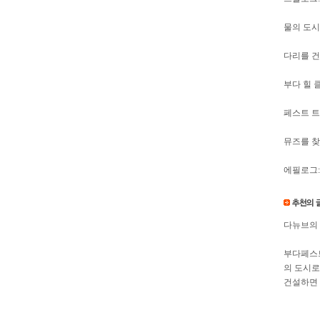
물의 도
다리를 건
부다 힐 
페스트 
뮤즈를 
에필로그:
다뉴브의 
부다페스트
의 도시로
건설하면 