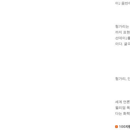
이｣ 음반
헝가리는 
까지 표현
선데이｣를
이다. 굴
헝가리, 
세계 언론
윌리엄 폭
다는 화학