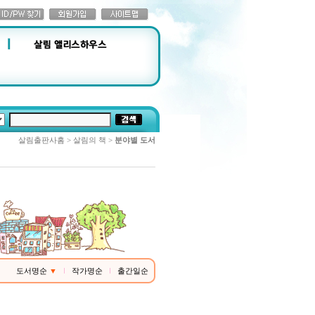
살림출판사홈 > 살림의 책 >
분야별 도서
도서명순
▼
작가명순
출간일순