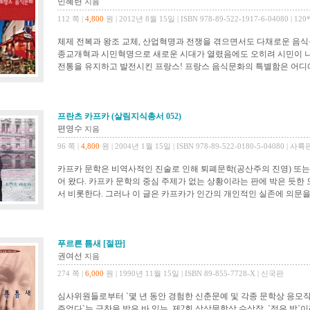
민혜련
지음
112 쪽 |
4,800
원 | 2012년 8월 15일 | ISBN 978-89-522-1917-6-04080 | 120
체제 전복과 왕조 교체, 산업혁명과 전쟁을 겪으면서도 다채로운 음식
종교개혁과 시민혁명으로 새로운 시대가 열렸음에도 오히려 시민이 
전통을 유지하고 발전시킨 프랑스! 프랑스 음식문화의 특별함은 어디에서 
프란츠 카프카 (살림지식총서 052)
편영수
지음
96 쪽 |
4,800
원 | 2004년 1월 15일 | ISBN 978-89-522-0180-5-04080 | 사륙
카프카 문학은 비역사적인 진술로 인해 퇴폐문학(공산주의 진영) 또는
어 왔다. 카프카 문학의 중심 주제가 없는 상황이라는 판에 박은 듯한
서 비롯한다. 그러나 이 글은 카프카가 인간의 개인적인 실존에 의문을 
푸르른 틈새
[절판]
권여선
지음
274 쪽 |
6,000
원 | 1990년 11월 15일 | ISBN 89-855-7728-X | 신국판
심사위원들로부터 `몇 년 동안 경험한 신춘문예 및 각종 문학상 응모작
주었다`는 극찬을 받은 바 있는, 제2회 상상문학상 수상작. `젖은 방