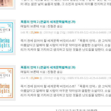
이 겪는 젊은 날의 슬픔과 방황, 그 소진과 성숙의 의미를 진지하고 아름
폭풍의 언덕 2 (큰글자 세계문학컬렉션 29)
에밀리 브론테
진형준
지음 |
옮김
148 쪽 |
25,000
원 | 2019년 11월 25일 | ISBN 978-89-522-4130-6-04800 | 
죽기 전에 읽어야 할 세계문학 버킷리스트! 『폭풍의 언덕』은 고딕적
아름답다고 말해야 할 사랑이 어두운 악마성과 결합한 소설이다. 소설
리가 지켜야 할 가치라고 생각하고 있던 것들은 난도질을 당한다. 소설 
폭풍의 언덕 1 (큰글자 세계문학컬렉션 28)
에밀리 브론테
진형준
지음 |
옮김
164 쪽 |
25,000
원 | 2019년 11월 25일 | ISBN 978-89-522-4129-0-04800 | 
죽기 전에 읽어야 할 세계문학 버킷리스트! 『폭풍의 언덕』은 고딕적
아름답다고 말해야 할 사랑이 어두운 악마성과 결합한 소설이다. 소설
리가 지켜야 할 가치라고 생각하고 있던 것들은 난도질을 당한다. 소설 
1
|
2
|
3
|
4
|
5
|
6
|
7
|
8
|
9
|
10