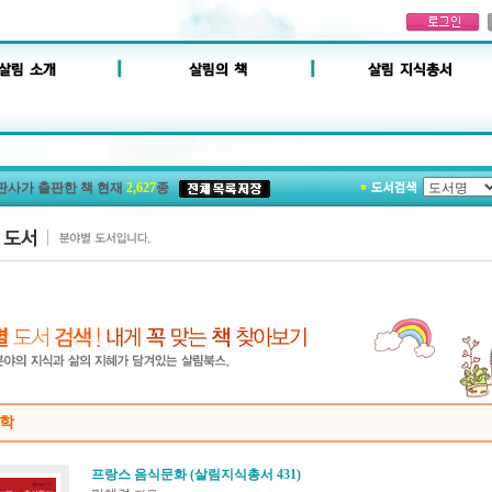
판사가 출판한 책 현재
2,627
종
학
프랑스 음식문화 (살림지식총서 431)