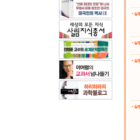
• 
• 
• 살림
• 