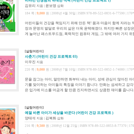
비타민 선생님의 위대한 식탁 (어린이 건강 프로젝트 1)
김유리
윤보영
지음
|
삽화
184 쪽 |
9,000
원 | 2008년 4월 30일 | ISBN 978-89-522-0831-6-77590 | 170
어린이들의 건강을 책임지기 위해 만든 책! 몸과 마음이 함께 자라는 책
장과 문명의 발달로 우리의 삶은 더욱 윤택해졌다. 하지만 빠른 성장은
게 늘어난 패스트푸드점, 폭력적인 컴퓨터 게임, 그 밖에 여러 가지 위
[살림어린이]
사춘기 (어린이 건강 프로젝트 03)
이우진
지음
220 쪽 |
9,000
원 | 2008년 7월 10일 | ISBN 978-89-522-0852-1-74080 | 170
문을 잠그는 아이, 말만하면 화부터 내는 아이, 성에 관심이 많아진 아
기를 맞이하는 아이들의 특징을 이야기 합니다. 만화는 섬세하고 감각
은 입가에 미소를 머금게 할 만큼 진지하면서도 상큼한 재미를 줍니다.
[살림어린이]
예절 바른 아이가 세상을 바꾼다 (어린이 건강 프로젝트 )
양태석
김복화
지음
|
삽화
216 쪽 |
9,500
원 | 2008년 12월 25일 | ISBN 978-89-522-0853-8-77370 | 17