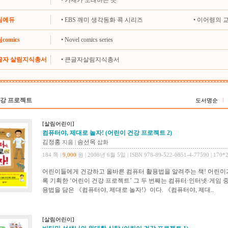
•
가재가 노래하는 곳
살림에듀
•
EBS 깨미 생각동화 콕 시리즈
•
이어령의 
comics
•
Novel comics series
큰글자 살림지식총서
•
큰글자살림지식총서
건강 프로젝트
도서명순
[살림어린이]
컴퓨터야, 제대로 놀자! (어린이 건강 프로젝트 2)
김정홍
송선옥
지음
|
삽화
184 쪽 |
9,000
원 | 2008년 6월 5일 | ISBN 978-89-522-0851-4-77590 | 170*
어린이들에게 건강하고 올바른 컴퓨터 활용법을 알려주는 책! 어린이가
록 기획한 ‘어린이 건강 프로젝트’ 그 두 번째는 컴퓨터·인터넷·게임
용법을 담은 《컴퓨터야, 제대로 놀자!》이다. 《컴퓨터야, 제대..
[살림어린이]