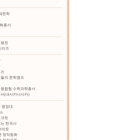
대문학
화총서
 평전
시리즈
학
학
리즈
재들의 문학캠프
 융합형 수학과학총서
총서(내사카나사카)
 원정대
cs
시크릿
보는 한국사
브라운
학년 창작동화