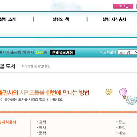
판사가 출판한 책 현재
2,627
종
살림지식총서
•
철학
•
종교
•
역사
•
과학
•
문학
•
예술