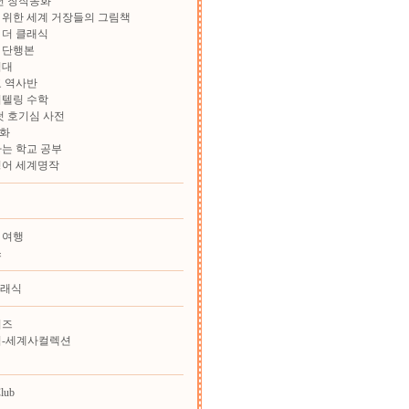
학년 창작동화
위한 세계 거장들의 그림책
 더 클래식
 단행본
험대
 역사반
리텔링 수학
첫 호기심 사전
화
는 학교 공부
영어 세계명작
 여행
스
클래식
리즈
힘-세계사컬렉션
lub