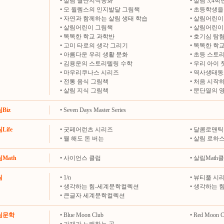
•
살림 별난지식동화
•
살림 3,4
•
모 윌렘스의 인지발달 그림책
•
초등학생을 
•
자연과 함께하는 살림 생태 학습
•
살림어린이
•
살림어린이 그림책
•
살림어린이
•
똑똑한 학교 과학반
•
호기심 탐
•
고미 타로의 생각 그리기
•
똑똑한 학교
•
아름다운 우리 생활 문화
•
초등 스토
•
김용운의 스토리텔링 수학
•
우리 아이 
•
마우리쿠나스 시리즈
•
역사생태동
•
전통 음식 그림책
•
처음 시작하
•
살림 지식 그림책
•
문단열의 
림Biz
•
Seven Days Master Series
Life
•
굿페어런츠 시리즈
•
달콤로맨틱
•
뭘 해도 돈 버는
•
살림 로하
림Math
•
사이언스 클럽
•
살림Math
림
•
1/n
•
뷰티풀 시
•
생각하는 힘-세계문학컬렉션
•
생각하는 
•
큰글자 세계문학컬렉션
살림문학
•
Blue Moon Club
•
Red Moon C