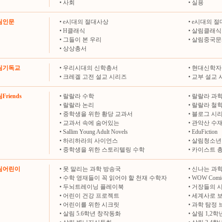
•
사회
•
실용
살림인문
•
e시대의 절대사상
•
e시대의 절
•
H클래식
•
살림클래식
•
그들이 본 우리
•
살림중국문
•
상상총서
살림기독교
•
우리시대의 신학총서
•
현대신학자
•
크레겔 고전 설교 시리즈
•
교부 설교 
Friends
•
랄랄라 수학
•
랄랄라 과
•
랄랄라 논리
•
랄랄라 철
•
중학생을 위한 황당 교과서
•
블로그 시
•
교과서 속에 숨어있는
•
관악산 수
•
Sallim Young Adult Novels
•
EduFiction
•
하리하라의 사이언스
•
살림청소년
•
중학생을 위한 스토리텔링 수학
•
카이스트 
살림어린이
•
못 말리는 과학 방송국
•
신나는 과학
•
수학 영재들이 꼭 읽어야 할 천재 수학자
•
WOW Comi
•
두뇌트레이닝 플레이북
•
거장들의 
•
어린이 건강 프로젝트
•
세계사로 
•
어린이를 위한 시크릿
•
과학 탐정 
•
살림 5.6학년 창작동화
•
살림 1,2