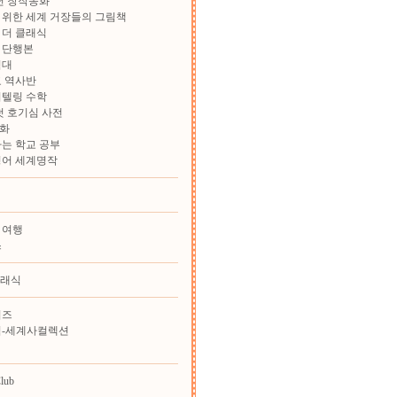
학년 창작동화
위한 세계 거장들의 그림책
 더 클래식
 단행본
험대
 역사반
리텔링 수학
첫 호기심 사전
화
는 학교 공부
영어 세계명작
 여행
스
클래식
리즈
힘-세계사컬렉션
lub