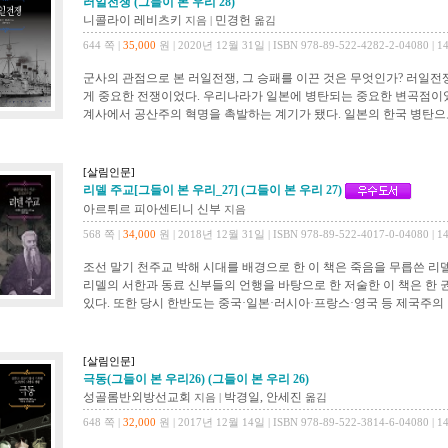
러일전쟁 (그들이 본 우리 28)
니콜라이 레비츠키
민경헌
지음 |
옮김
644 쪽 |
35,000
원 | 2020년 12월 31일 | ISBN 978-89-522-4282-2-04080 | 1
군사의 관점으로 본 러일전쟁, 그 승패를 이끈 것은 무엇인가? 러일
게 중요한 전쟁이었다. 우리나라가 일본에 병탄되는 중요한 변곡점이었
계사에서 공산주의 혁명을 촉발하는 계기가 됐다. 일본의 한국 병탄으
[살림인문]
리델 주교[그들이 본 우리_27] (그들이 본 우리 27)
아르튀르 피아센티니 신부
지음
568 쪽 |
34,000
원 | 2018년 12월 31일 | ISBN 978-89-522-4017-0-04080 | 1
조선 말기 천주교 박해 시대를 배경으로 한 이 책은 죽음을 무릅쓴 리
리델의 서한과 동료 신부들의 언행을 바탕으로 한 저술한 이 책은 한 
있다. 또한 당시 한반도는 중국·일본·러시아·프랑스·영국 등 제국주의
[살림인문]
극동(그들이 본 우리26) (그들이 본 우리 26)
성골롬반외방선교회
박경일, 안세진
지음 |
옮김
648 쪽 |
32,000
원 | 2017년 12월 14일 | ISBN 978-89-522-3814-6-04080 | 1