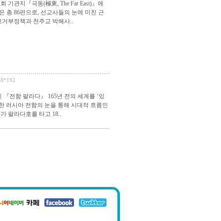
『극동(極東, The Far East)』에
들은 총 86편으로, 선교사들의 눈에 미친 근
교거부정책과 천주교 박해사..
48*192
『전함 팔라다』 165년 전의 세계를 ‘있
문한 러시아 전함의 눈을 통해 시대적 흐름인
 팔라다호를 타고 18..