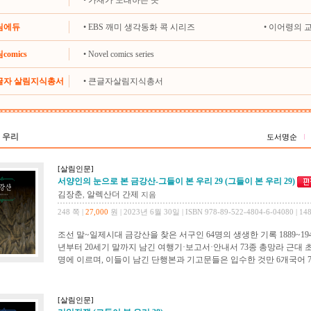
•
가재가 노래하는 곳
살림에듀
•
EBS 깨미 생각동화 콕 시리즈
•
이어령의 
comics
•
Novel comics series
큰글자 살림지식총서
•
큰글자살림지식총서
 우리
도서명순
[살림인문]
서양인의 눈으로 본 금강산-그들이 본 우리 29 (그들이 본 우리 29)
김장춘
알렉산더 간제
,
지음
248 쪽 |
27,000
원 | 2023년 6월 30일 | ISBN 978-89-522-4804-6-04080 | 14
조선 말~일제시대 금강산을 찾은 서구인 64명의 생생한 기록 1889~19
년부터 20세기 말까지 남긴 여행기·보고서·안내서 73종 총망라 근대 초
명에 이르며, 이들이 남긴 단행본과 기고문들은 입수한 것만 6개국어 73
[살림인문]