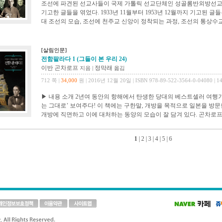
조선에 파견된 선교사들이 국제 가톨릭 선교단체인 성골롬반외방선교회 기관지
기고한 글들을 엮었다. 1933년 11월부터 1953년 12월까지 기고된 글
대 조선의 모습, 조선에 천주교 신앙이 정착되는 과정, 조선의 통상수
[살림인문]
전함팔라다 1 (그들이 본 우리 24)
이반 곤차로프
정막래
지음 |
옮김
712 쪽 |
34,000
원 | 2016년 12월 20일 | ISBN 978-89-522-3564-0-04080 | 1
▶ 내용 소개 2년여 동안의 항해에서 탄생한 당대의 베스트셀러 여행기 
는 그대로’ 보여주다! 이 책에는 구한말, 개방을 목적으로 일본을 방
개방에 직면하고 이에 대처하는 동양의 모습이 잘 담겨 있다. 곤차로프가
1
|
2
|
3
|
4
|
5
|
6