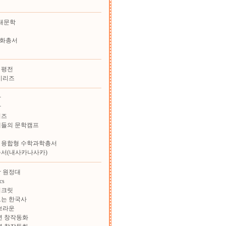
대문학
화총서
 평전
시리즈
학
학
리즈
재들의 문학캠프
 융합형 수학과학총서
총서(내사카나사카)
 원정대
cs
시크릿
보는 한국사
브라운
학년 창작동화