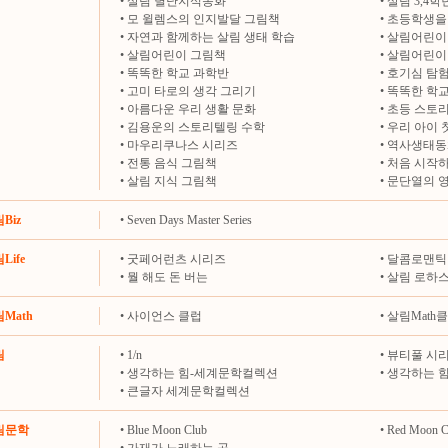
•
살림 별난지식동화
•
살림 3,4
•
모 윌렘스의 인지발달 그림책
•
초등학생을 
•
자연과 함께하는 살림 생태 학습
•
살림어린이
•
살림어린이 그림책
•
살림어린이
•
똑똑한 학교 과학반
•
호기심 탐
•
고미 타로의 생각 그리기
•
똑똑한 학교
•
아름다운 우리 생활 문화
•
초등 스토
•
김용운의 스토리텔링 수학
•
우리 아이 
•
마우리쿠나스 시리즈
•
역사생태동
•
전통 음식 그림책
•
처음 시작하
•
살림 지식 그림책
•
문단열의 
림Biz
•
Seven Days Master Series
Life
•
굿페어런츠 시리즈
•
달콤로맨틱
•
뭘 해도 돈 버는
•
살림 로하
림Math
•
사이언스 클럽
•
살림Math
림
•
1/n
•
뷰티풀 시
•
생각하는 힘-세계문학컬렉션
•
생각하는 
•
큰글자 세계문학컬렉션
살림문학
•
Blue Moon Club
•
Red Moon C