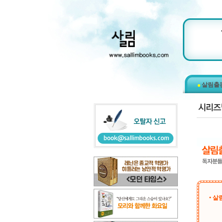
살림출
• 