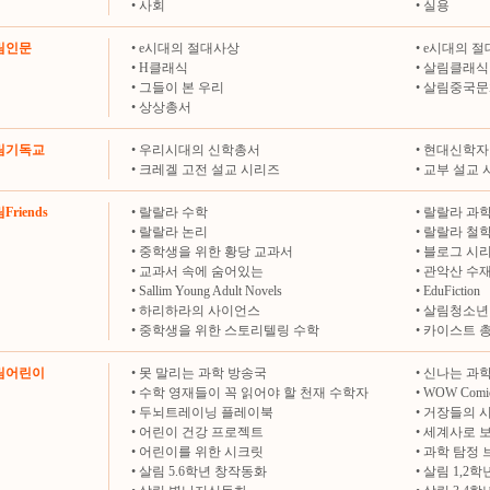
•
사회
•
실용
살림인문
•
e시대의 절대사상
•
e시대의 절
•
H클래식
•
살림클래식
•
그들이 본 우리
•
살림중국문
•
상상총서
살림기독교
•
우리시대의 신학총서
•
현대신학자
•
크레겔 고전 설교 시리즈
•
교부 설교 
Friends
•
랄랄라 수학
•
랄랄라 과
•
랄랄라 논리
•
랄랄라 철
•
중학생을 위한 황당 교과서
•
블로그 시
•
교과서 속에 숨어있는
•
관악산 수
•
Sallim Young Adult Novels
•
EduFiction
•
하리하라의 사이언스
•
살림청소년
•
중학생을 위한 스토리텔링 수학
•
카이스트 
살림어린이
•
못 말리는 과학 방송국
•
신나는 과학
•
수학 영재들이 꼭 읽어야 할 천재 수학자
•
WOW Comi
•
두뇌트레이닝 플레이북
•
거장들의 
•
어린이 건강 프로젝트
•
세계사로 
•
어린이를 위한 시크릿
•
과학 탐정 
•
살림 5.6학년 창작동화
•
살림 1,2