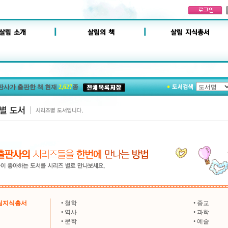
판사가 출판한 책 현재
2,627
종
살림지식총서
•
철학
•
종교
•
역사
•
과학
•
문학
•
예술