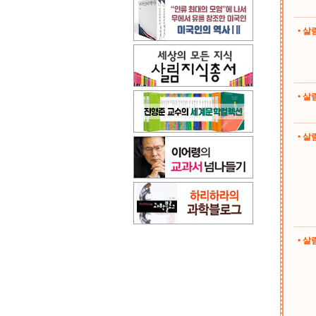
• 
• 
• 살림
• 