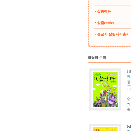
• 살림에듀
• 살림comics
• 큰글자 살림지식총서
랄랄라 수학
[살
파
강
20
수
왜
좋
[살