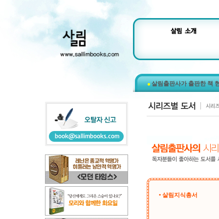
살림출판사가 출판한 책 
• 살림지식총서