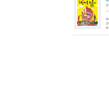
어
강
21
재
간
에