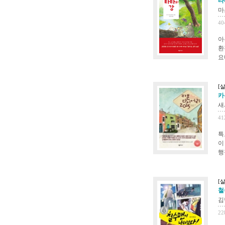
타타
마
40
아
환
요
[살
카본
새시
41
특
이
행
[살
철수
김
22