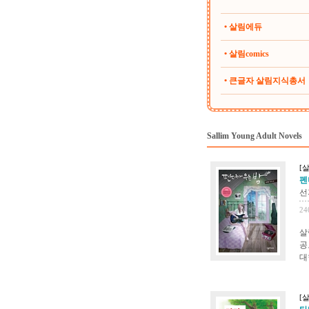
• 살림에듀
• 살림comics
• 큰글자 살림지식총서
Sallim Young Adult Novels
[살
펜더
선
24
살
공
대
[살