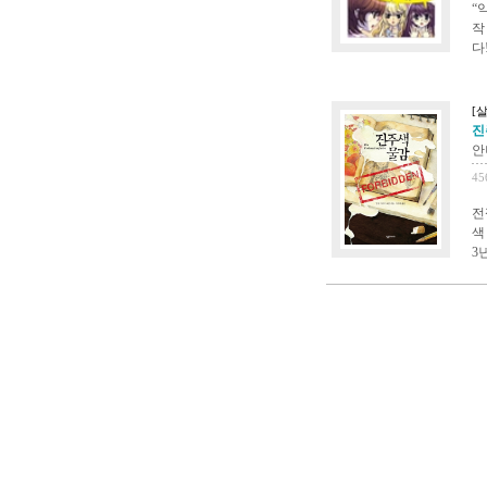
“
작
다
[살
진주
안
45
전
색
3