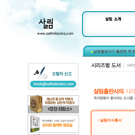
살림출판사가 출판한 책 
• 살림지식총서