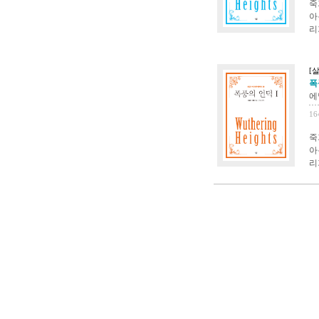
죽
아
리
[
폭
에
16
죽
아
리