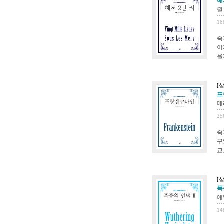
해
쥘
18
죽
이
을
[
프
메
25
죽
꾸
교
[
폭
에
14