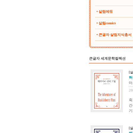
• 살림에듀
• 살림comics
• 큰글자 살림지식총서
큰글자 세계문학컬렉션
[
허
마
28
죽
간
기
[