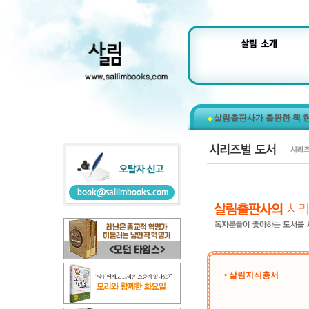
살림출판사가 출판한 책 
• 살림지식총서